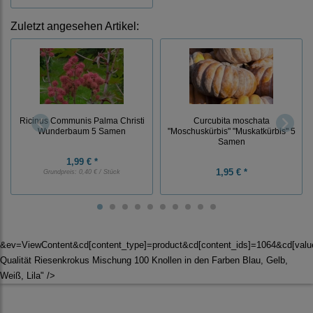
Zuletzt angesehen Artikel:
Ricinus Communis Palma Christi
Curcubita moschata
Wunderbaum 5 Samen
"Moschuskürbis" "Muskatkürbis" 5
Samen
1,99 € *
1,95 € *
Grundpreis:
0,40 € / Stück
&ev=ViewContent&cd[content_type]=product&cd[content_ids]=1064&cd[va
Qualität Riesenkrokus Mischung 100 Knollen in den Farben Blau, Gelb,
Weiß, Lila" />