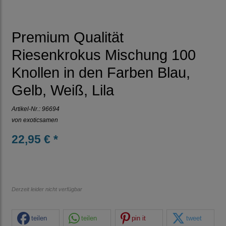
Premium Qualität
Riesenkrokus Mischung 100
Knollen in den Farben Blau,
Gelb, Weiß, Lila
Artikel-Nr.:
96694
von
exoticsamen
22,95 € *
Derzeit leider nicht verfügbar
teilen
teilen
pin it
tweet