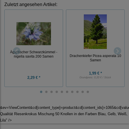
Zuletzt angesehen Artikel:
Ägyptischer Schwarzkümmel -
Drachenkiefer Picea asperata 10
nigella savita 200 Samen
Samen
1,99 € *
2,29 € *
Grundpreis:
0,20 € / Stück
&ev=ViewContent&cd[content_type]=product&cd[content_ids]=1065&cd[va
Qualität Riesenkrokus Mischung 50 Knollen in den Farben Blau, Gelb, Weiß,
Lila" />