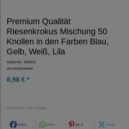
Premium Qualität
Riesenkrokus Mischung 50
Knollen in den Farben Blau,
Gelb, Weiß, Lila
Artikel-Nr.:
966941
von
exoticsamen
8,98 € *
Derzeit leider nicht verfügbar
teilen
teilen
pin it
tweet