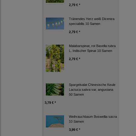
2,79 € *
Tränendes Herz weiß Dicentra
spectabilis 10 Samen
2,79 € *
Malabarspinat, rot Basella rubra
L. Indischer Spinat 10 Samen
2,79 € *
Spargelsalat Chinesische Keule
Lactuca sativa var. angustana
50 Samen
3,79 € *
Weihrauchbaum Boswellia sacra
10 Samen
3,99 € *