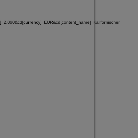
]=2.890&cd[currency]=EUR&cd[content_name]=Kalifornischer