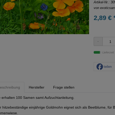
Artikel-Nr.:
30
von
exoticsa
2,89 € 
Lieferzeit
teilen
eschreibung
Hersteller
Frage stellen
e erhalten 100 Samen samt Aufzuchtanleitung.
r hitzebeständige einjährige Goldmohn eignet sich als Beetblume, für 
umenwiese.