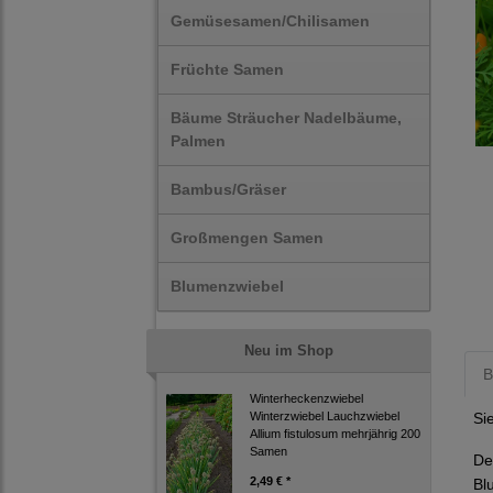
Gemüsesamen/Chilisamen
Früchte Samen
Bäume Sträucher Nadelbäume,
Palmen
Bambus/Gräser
Großmengen Samen
Blumenzwiebel
Neu im Shop
B
Winterheckenzwiebel
Winterzwiebel Lauchzwiebel
Si
Allium fistulosum mehrjährig 200
Samen
De
2,49 € *
Bl