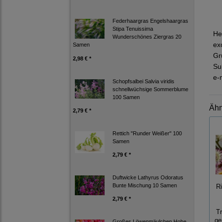
Federhaargras Engelshaargras
Stipa Tenuissima
He
Wunderschönes Ziergras 20
ex
Samen
Gr
2,98 € *
Su
e-
Schopfsalbei Salvia viridis
schnellwüchsige Sommerblume
100 Samen
Ähn
2,79 € *
Rettich "Runder Weißer" 100
Samen
2,79 € *
Duftwicke Lathyrus Odoratus
Bunte Mischung 10 Samen
R
2,79 € *
T
ge
Großes Löwenmäulchen Hohe