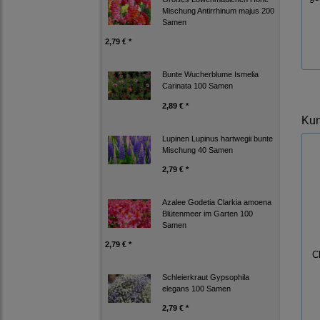
Mischung Antirrhinum majus 200
Samen
2,79 € *
Bunte Wucherblume Ismelia
Carinata 100 Samen
2,89 € *
Kun
Lupinen Lupinus hartwegii bunte
Mischung 40 Samen
2,79 € *
Azalee Godetia Clarkia amoena
Blütenmeer im Garten 100
Samen
2,79 € *
C
Schleierkraut Gypsophila
elegans 100 Samen
2,79 € *