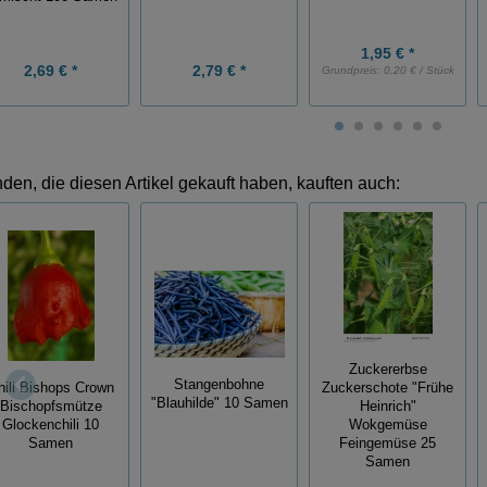
1,95 € *
2,69 € *
2,79 € *
Grundpreis:
0,20 € / Stück
den, die diesen Artikel gekauft haben, kauften auch:
Zuckererbse
Stangenbohne
hili Bishops Crown
Zuckerschote "Frühe
"Blauhilde" 10 Samen
Bischopfsmütze
Heinrich"
Glockenchili 10
Wokgemüse
Samen
Feingemüse 25
Samen