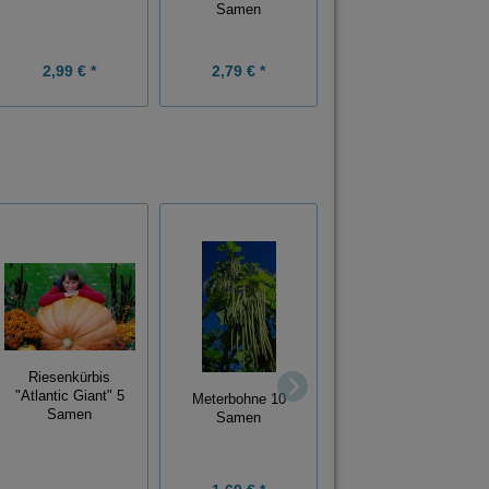
Samen
Samen
1,99 € *
2,99 € *
2,79 € *
Grundpreis:
0,40 € / Stück
Riesenkürbis
Currybaum Murraya
"Atlantic Giant" 5
koenigii 5 Samen
Meterbohne 10
Samen
Samen