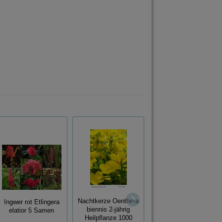
Cerinthe major
Nachtkerze Oenthera
purpurascens Blaue
Ingwer rot Etlingera
biennis 2-jährig
Wachsblume - Blue
elatior 5 Samen
Heilpflanze 1000
Shrimp Plant 5