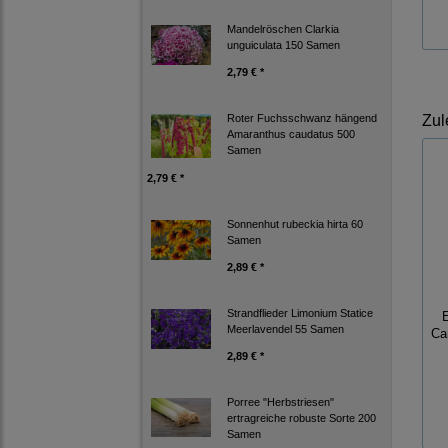
Mandelröschen Clarkia
unguiculata 150 Samen
2,79 € *
Zul
Roter Fuchsschwanz hängend
Amaranthus caudatus 500
Samen
2,79 € *
Sonnenhut rubeckia hirta 60
Samen
2,89 € *
Strandflieder Limonium Statice
E
Meerlavendel 55 Samen
Ca
2,89 € *
Porree "Herbstriesen"
ertragreiche robuste Sorte 200
Samen