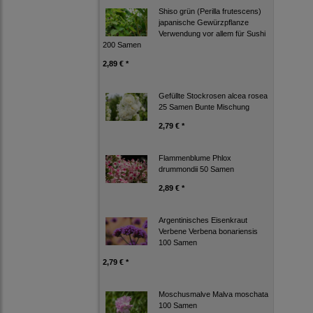
Shiso grün (Perilla frutescens)
japanische Gewürzpflanze
Verwendung vor allem für Sushi
200 Samen
2,89 € *
Gefüllte Stockrosen alcea rosea
25 Samen Bunte Mischung
2,79 € *
Flammenblume Phlox
drummondii 50 Samen
2,89 € *
Argentinisches Eisenkraut
Verbene Verbena bonariensis
100 Samen
2,79 € *
Moschusmalve Malva moschata
100 Samen