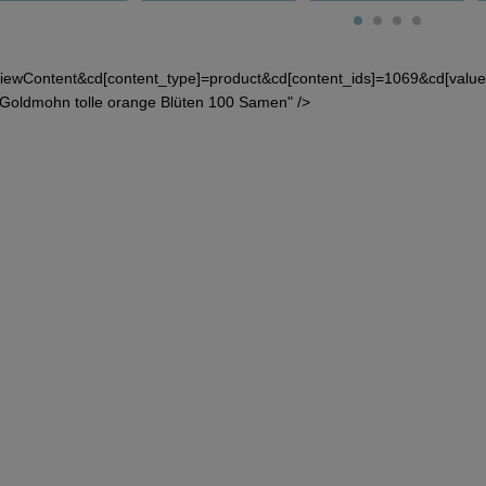
iewContent&cd[content_type]=product&cd[content_ids]=1069&cd[value
Goldmohn tolle orange Blüten 100 Samen" />