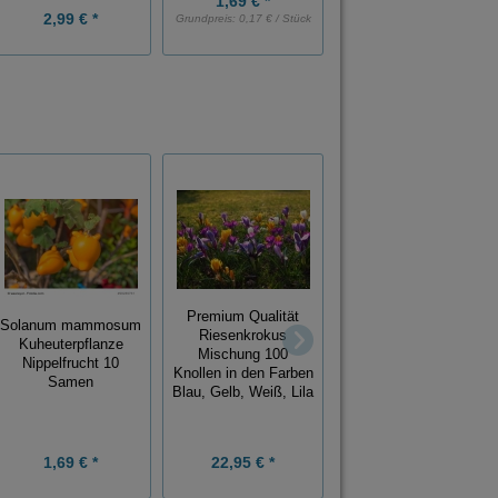
1,69 € *
2,99 € *
2,99 € *
Grundpreis:
0,17 € / Stück
Grundpreis:
0,60 € / Stück
Premium Qualität
Solanum mammosum
Riesenkrokus
Muskateller Salbei 10
Kuheuterpflanze
Mischung 100
Samen Salvia
Nippelfrucht 10
Knollen in den Farben
Sclarea Römischer
Samen
Blau, Gelb, Weiß, Lila
Salbei
1,69 € *
22,95 € *
1,95 € *