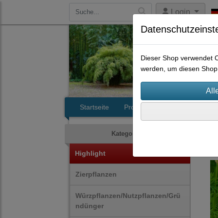
Login
Datenschutzeinst
Dieser Shop verwendet Co
werden, um diesen Shop 
Startseite
Produkte
Kontakt
Zie
Kategorien
Highlight
Zierpflanzen
Würzpflanzen/Nutzpflanzen/Grü
ndünger