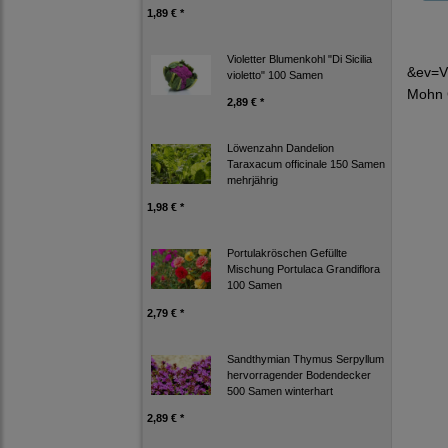
1,89 € *
Violetter Blumenkohl "Di Sicilia
&ev=V
violetto" 100 Samen
Mohn 
2,89 € *
Löwenzahn Dandelion
Taraxacum officinale 150 Samen
mehrjährig
1,98 € *
Portulakröschen Gefüllte
Mischung Portulaca Grandiflora
100 Samen
2,79 € *
Sandthymian Thymus Serpyllum
hervorragender Bodendecker
500 Samen winterhart
2,89 € *