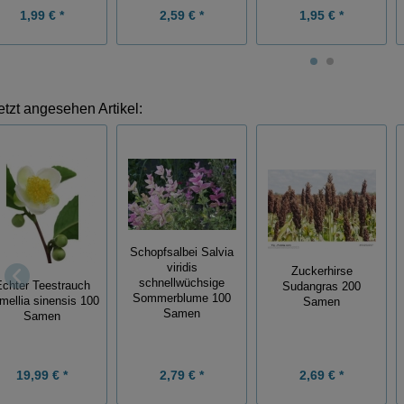
1,99 € *
2,59 € *
1,95 € *
etzt angesehen Artikel:
Schopfsalbei Salvia
viridis
Zuckerhirse
schnellwüchsige
chter Teestrauch
Sudangras 200
Sommerblume 100
mellia sinensis 100
Samen
Samen
Samen
19,99 € *
2,79 € *
2,69 € *