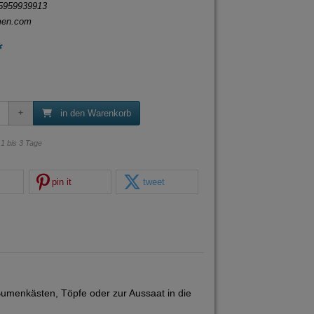
5959939913
men.com
*
in den Warenkorb
: 1 bis 3 Tage
pin it
tweet
Bumenkästen, Töpfe oder zur Aussaat in die