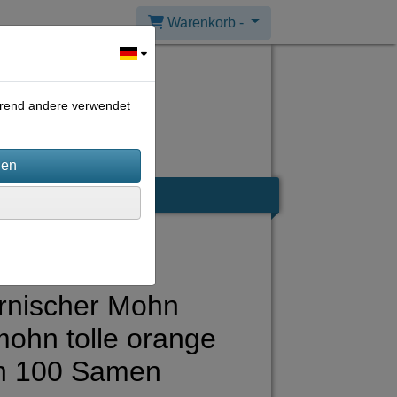
Warenkorb -
ährend andere verwendet
ornischer Mohn
ohn tolle orange
n 100 Samen