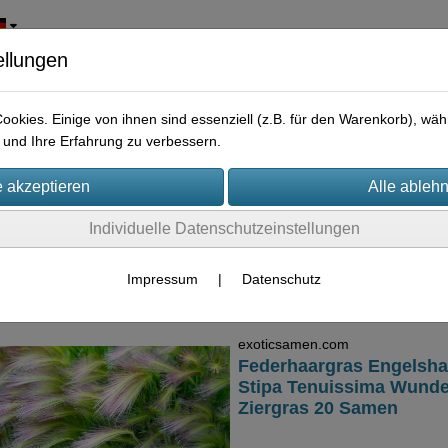
ellungen
okies. Einige von ihnen sind essenziell (z.B. für den Warenkorb), w
und Ihre Erfahrung zu verbessern.
Individuelle Datenschutzeinstellungen
bus/Gräser
Impressum
|
Datenschutz
exoticsamen.com
Federhaargras Engelsha
Stipa Tenuissima Wund
Ziergras 20 Samen