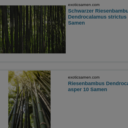
exoticsamen.com
Schwarzer Riesenbamb
Dendrocalamus strictus
Samen
exoticsamen.com
Riesenbambus Dendroc
asper 10 Samen