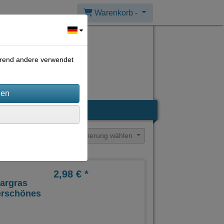
Warenkorb -
ährend andere verwendet
Filter
Sortierung wählen
2,98 € *
argras
erschönes