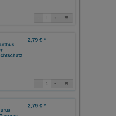
2,79 € *
anthus
er
ichtschutz
2,79 € *
gurus
Ziergras