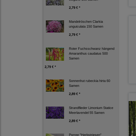
2,79 € *
Mandelröschen Clarkia
unguiculata 150 Samen
2,79 € *
Roter Fuchsschwanz hängend
Amaranthus caudatus 500
Samen
2,79 € *
Sonnenhut rubeckia hirta 60
Samen
2,89 € *
Strandflieder Limonium Statice
Meerlavendel 55 Samen
2,89 € *
Porree "Herbstriesen"