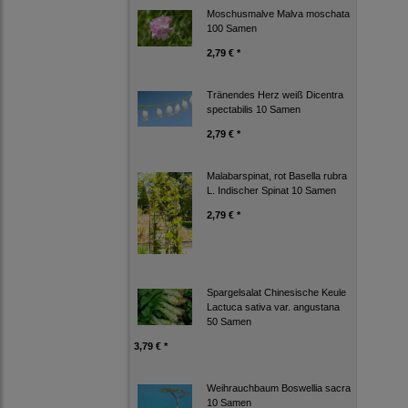
Moschusmalve Malva moschata
100 Samen
2,79 € *
Tränendes Herz weiß Dicentra
spectabilis 10 Samen
2,79 € *
Malabarspinat, rot Basella rubra
L. Indischer Spinat 10 Samen
2,79 € *
Spargelsalat Chinesische Keule
Lactuca sativa var. angustana
50 Samen
3,79 € *
Weihrauchbaum Boswellia sacra
10 Samen