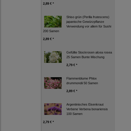
2,89 € *
Shiso grün (Perilla frutescens)
japanische Gewürzpflanze
Verwendung vor allem für Sushi
200 Samen
2,89 € *
Gefüllte Stockrosen alcea rosea
25 Samen Bunte Mischung
2,79 € *
Flammenblume Phlox
drummondii 50 Samen
2,89 € *
Argentinisches Eisenkraut
Verbene Verbena bonariensis
100 Samen
2,79 € *