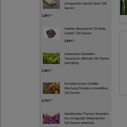
ertragreiche robuste Sorte 200
Samen
1,89 € *
Violetter Blumenkohl "Di Sicilia
violetto" 100 Samen
2,89 € *
Löwenzahn Dandelion
Taraxacum officinale 150 Samen
mehrjährig
1,98 € *
Portulakröschen Gefüllte
Mischung Portulaca Grandiflora
100 Samen
2,79 € *
Sandthymian Thymus Serpyllum
hervorragender Bodendecker
500 Samen winterhart