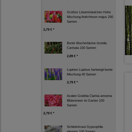
Großes Löwenmäulchen Hohe
Mischung Antirrhinum majus 200
Samen
2,79 € *
Bunte Wucherblume Ismelia
Carinata 100 Samen
2,89 € *
Lupinen Lupinus hartwegii bunte
Mischung 40 Samen
2,79 € *
Azalee Godetia Clarkia amoena
Blütenmeer im Garten 100
Samen
2,79 € *
Schleierkraut Gypsophila
elegans 100 Samen