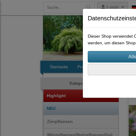
Login
Datenschutzeinst
Dieser Shop verwendet Co
werden, um diesen Shop 
Startseite
Produkte
Kontakt
Bam
Kategorien
Highlight
NEU
Zierpflanzen
Würzpflanzen/Nutzpflanzen/Grü