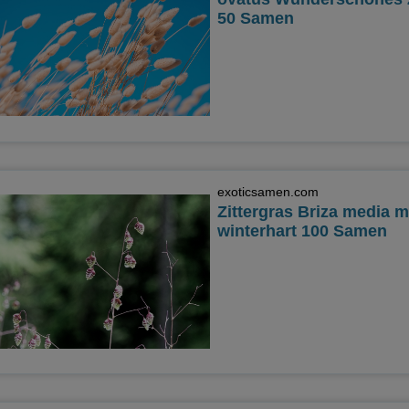
50 Samen
exoticsamen.com
Zittergras Briza media m
winterhart 100 Samen