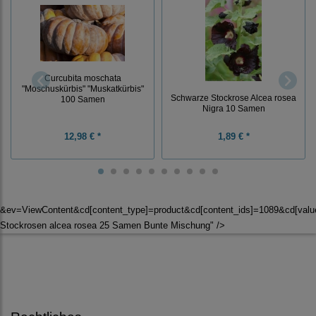
Curcubita moschata
"Moschuskürbis" "Muskatkürbis"
Schwarze Stockrose Alcea rosea
100 Samen
Nigra 10 Samen
12,98 € *
1,89 € *
&ev=ViewContent&cd[content_type]=product&cd[content_ids]=1089&cd[valu
Stockrosen alcea rosea 25 Samen Bunte Mischung" />