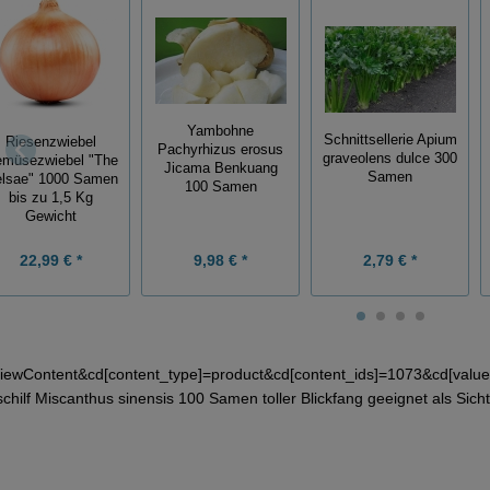
Yambohne
Schnittsellerie Apium
Riesenzwiebel
Pachyrhizus erosus
graveolens dulce 300
müsezwiebel "The
Jicama Benkuang
Samen
lsae" 1000 Samen
100 Samen
bis zu 1,5 Kg
Gewicht
22,99 € *
9,98 € *
2,79 € *
iewContent&cd[content_type]=product&cd[content_ids]=1073&cd[valu
chilf Miscanthus sinensis 100 Samen toller Blickfang geeignet als Sicht