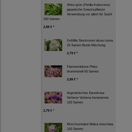
Shiso grün (Perilla frutescens)
japanische Gewürzpflanze
Verwendung vor allem für Sushi
200 Samen
2,89 € *
Gefüllte Stockrosen alcea rosea
25 Samen Bunte Mischung
2,79 € *
Flammenblume Phlox
drummondii 50 Samen
2,89 € *
Argentinisches Eisenkraut
Verbene Verbena bonariensis
100 Samen
2,79 € *
Moschusmalve Malva moschata
100 Samen