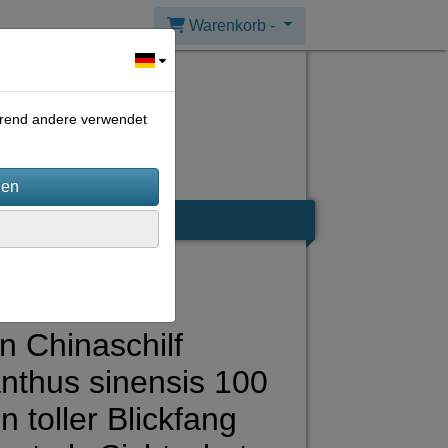
Warenkorb -
ährend andere verwendet
n Chinaschilf
nthus sinensis 100
 toller Blickfang