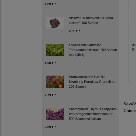
1,89 € *
Violetter Blumenkohl "Di Sicilia
violetto" 100 Samen
2,89 € *
Ge
Löwenzahn Dandelion
Ke
Taraxacum officinale 150 Samen
mehrjährig
1,98 € *
Portulakröschen Gefüllte
Mischung Portulaca Grandiflora
100 Samen
2,79 € *
&ev=V
Sandthymian Thymus Serpyllum
Chinas
hervorragender Bodendecker
500 Samen winterhart
2,89 € *