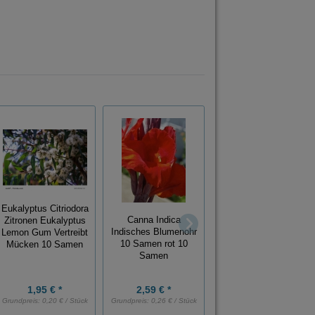
Federhaargras
Eukalyptus Citriodora
Engelshaargras Stipa
Canna Indica
Zitronen Eukalyptus
Tenuissima
Indisches Blumenohr
Lemon Gum Vertreibt
Wunderschönes
10 Samen rot 10
Mücken 10 Samen
Ziergras 20 Samen
Samen
1,95 € *
2,59 € *
2,98 € *
Grundpreis:
0,20 € / Stück
Grundpreis:
0,26 € / Stück