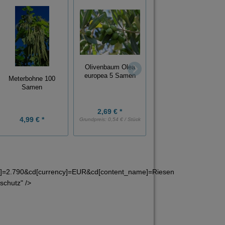
Olivenbaum Olea
Riesenbambus
europea 5 Samen
Meterbohne 100
Phyllostachys moso
Samen
10 Samen
2,69 € *
1,99 € *
4,99 € *
Grundpreis:
0,54 € / Stück
Grundpreis:
0,20 € / Stück
e]=2.790&cd[currency]=EUR&cd[content_name]=Riesen
schutz" />