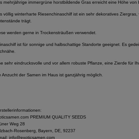
s mehrjährige immergrüne horstbildende Gras erreicht eine Höhe von b
s völlig winterharte Riesenchinaschilf ist ein sehr dekoratives Ziergra
ütenstände trägt.
ese werden gerne in Trockensträußen verwendet.
inaschilf ist für sonnige und halbschattige Standorte geeignet. Es gede
chnähe.
ne sehr eindrucksvolle und vor allem robuste Pflanze, eine Zierde für I
e Anzucht der Samen im Haus ist ganzjährig möglich.
rstellerinformationen:
oticsamen.com PREMIUM QUALITY SEEDS
üner Weg 28
lzbach-Rosenberg, Bayern, DE, 92237
mail: info@exoticsamen.com