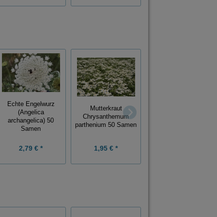
Echte Engelwurz
Curcubita moschata
Mutterkraut
(Angelica
"Moschuskürbis"
Chrysanthemum
archangelica) 50
"Muskatkürbis" 5
parthenium 50 Samen
Samen
Samen
2,79 € *
1,95 € *
1,95 € *