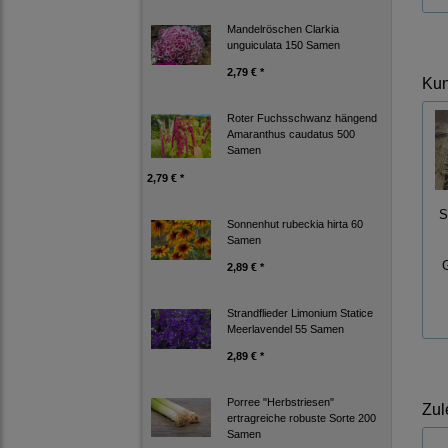
Mandelröschen Clarkia
unguiculata 150 Samen
2,79 € *
Kun
Roter Fuchsschwanz hängend
Amaranthus caudatus 500
Samen
2,79 € *
S
Sonnenhut rubeckia hirta 60
Samen
2,89 € *
Strandflieder Limonium Statice
Meerlavendel 55 Samen
2,89 € *
Porree "Herbstriesen"
Zul
ertragreiche robuste Sorte 200
Samen