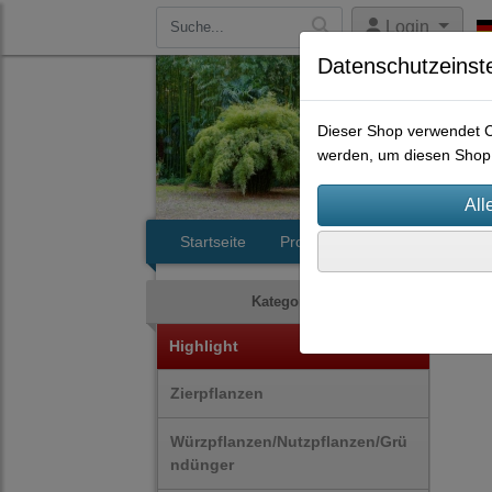
Login
Datenschutzeinst
Dieser Shop verwendet Co
werden, um diesen Shop 
Startseite
Produkte
Kontakt
Bam
Kategorien
Highlight
Zierpflanzen
Würzpflanzen/Nutzpflanzen/Grü
ndünger