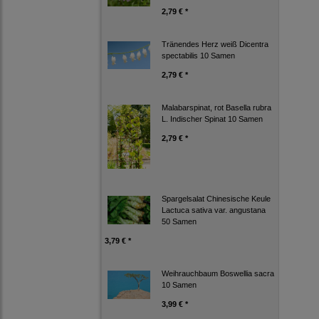
2,79 € *
Tränendes Herz weiß Dicentra
spectabilis 10 Samen
2,79 € *
Malabarspinat, rot Basella rubra
L. Indischer Spinat 10 Samen
2,79 € *
Spargelsalat Chinesische Keule
Lactuca sativa var. angustana
50 Samen
3,79 € *
Weihrauchbaum Boswellia sacra
10 Samen
3,99 € *