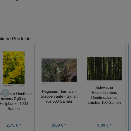
liche Produkte:
Schwarzer
Peganum Harmala -
Riesenbambus
chtkerze Oenthera
Steppenraute - Syrian
Dendrocalamus
biennis 2-jährig
rue 500 Samen
strictus 100 Samen
Heilpflanze 1000
Samen
2,79 € *
3,89 € *
3,99 € *