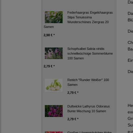
Da
Federhaargras Engelshaargras
Da
Stipa Tenuissima
Bl
Wunderschönes Ziergras 20
Samen
Di
2,98 € *
Ch
Ba
Schopfsalbei Salvia viridis
schnellwüchsige Sommerblume
100 Samen
Ei
2,79 € *
Di
Rettich "Runder Weißer" 100
Samen
2,79 € *
He
Duftwicke Lathyrus Odoratus
Bunte Mischung 10 Samen
ex
Gr
2,79 € *
Su
e-
Großes Löwenmäulchen Hohe