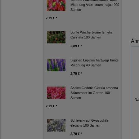
Mischung Antirrhinum majus 200
Samen
2,79 € *
Bunte Wucherblume Ismelia
Carinata 100 Samen
Ähn
2,89 € *
Lupinen Lupinus hartwegii bunte
Mischung 40 Samen
2,79 € *
Azalee Godetia Clarkia amoena
Blütenmeer im Garten 100
Samen
Na
2,79 € *
Schleierkraut Gypsophila
elegans 100 Samen
2,79 € *