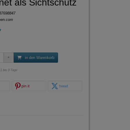
net als Sichtschutz
87698847
men.com
*
in den Warenkorb
: 1 bis 3 Tage
pin it
tweet