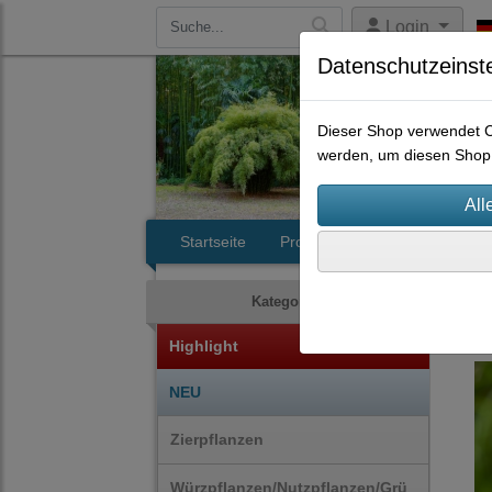
Login
Datenschutzeinst
Dieser Shop verwendet Co
werden, um diesen Shop 
Startseite
Produkte
Kontakt
Zie
Kategorien
Highlight
NEU
Zierpflanzen
Würzpflanzen/Nutzpflanzen/Grü