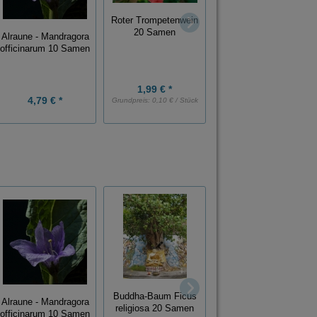
Roter Trompetenwein
20 Samen
Alraune - Mandragora
Wegwarte Cichorium
officinarum 10 Samen
intybus 1000 Samen
1,99 € *
4,79 € *
1,90 € *
Grundpreis:
0,10 € / Stück
Tomatenbaum 5
Samen
Buddha-Baum Ficus
Alraune - Mandragora
religiosa 20 Samen
officinarum 10 Samen