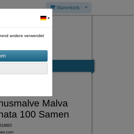
Warenkorb -
ährend andere verwendet
husmalve Malva
hata 100 Samen
318883
men.com