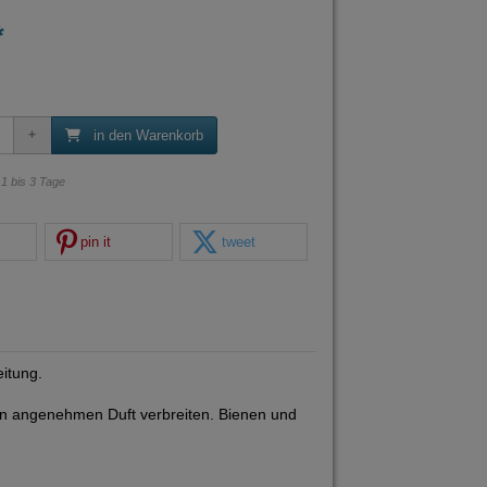
*
in den Warenkorb
: 1 bis 3 Tage
pin it
tweet
itung.
nen angenehmen Duft verbreiten. Bienen und