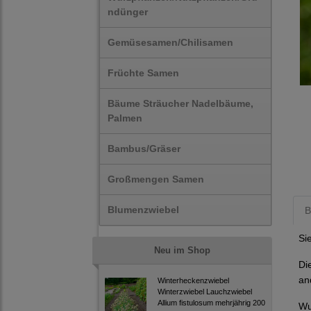
ndünger
Gemüsesamen/Chilisamen
Früchte Samen
Bäume Sträucher Nadelbäume,
Palmen
Bambus/Gräser
Großmengen Samen
Blumenzwiebel
B
Si
Neu im Shop
Di
an
Winterheckenzwiebel
Winterzwiebel Lauchzwiebel
Allium fistulosum mehrjährig 200
Wu