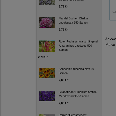
2,79 € *
Gr
Mandelröschen Clarkia
unguiculata 150 Samen
2,79 € *
&ev=V
Roter Fuchsschwanz hängend
Malva
Amaranthus caudatus 500
Samen
2,79 € *
Sonnenhut rubeckia hirta 60
Samen
2,89 € *
Strandflieder Limonium Statice
Meerlavendel 55 Samen
2,89 € *
Porree "Herbstriesen"