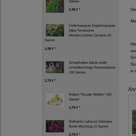
Samen
Di
2,49 € *
Me
Federhaargras Engelshaargras
Stipa Tenuissima
Wunderschönes Ziergras 20
Samen
He
2,98 € *
ex
Gr
Schopfsalbei Salvia viridis
Su
schnellwüchsige Sommerblume
e-
100 Samen
2,79 € *
Ähn
Rettich "Runder Weißer" 100
Samen
2,79 € *
Duftwicke Lathyrus Odoratus
Bunte Mischung 10 Samen
2,79 € *