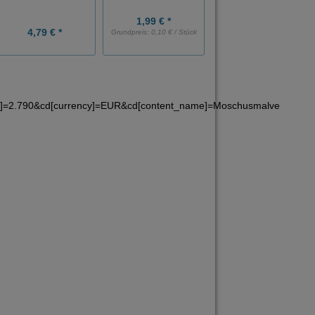
1,99 € *
1,99 € *
4,79 € *
Grundpreis:
0,10 € / Stück
Grundpreis:
0,40 € / Stück
ue]=2.790&cd[currency]=EUR&cd[content_name]=Moschusmalve