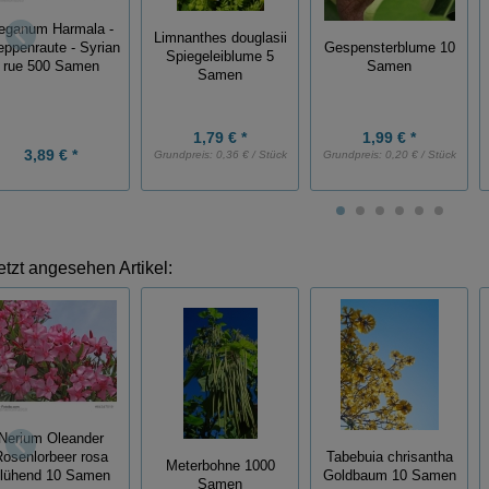
eganum Harmala -
Limnanthes douglasii
Gespensterblume 10
eppenraute - Syrian
Spiegeleiblume 5
Samen
rue 500 Samen
Samen
1,79 € *
1,99 € *
3,89 € *
Grundpreis:
0,36 € / Stück
Grundpreis:
0,20 € / Stück
etzt angesehen Artikel:
Nerium Oleander
Rosenlorbeer rosa
Tabebuia chrisantha
Meterbohne 1000
lühend 10 Samen
Goldbaum 10 Samen
Samen