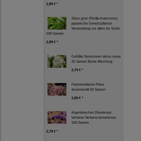
2,89 € *
Shiso grün (Perilla frutescens)
japanische Gewürzpflanze
Verwendung vor allem für Sushi
200 Samen
2,89 € *
Gefüllte Stockrosen alcea rosea
25 Samen Bunte Mischung
2,79 € *
Flammenblume Phlox
drummondii 50 Samen
2,89 € *
Argentinisches Eisenkraut
Verbene Verbena bonariensis
100 Samen
2,79 € *