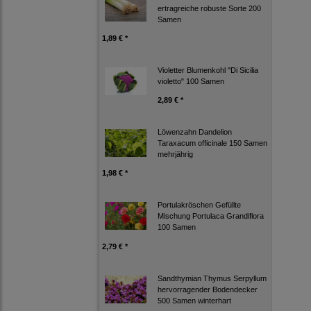
ertragreiche robuste Sorte 200
Samen
1,89 € *
Violetter Blumenkohl "Di Sicilia
violetto" 100 Samen
2,89 € *
Löwenzahn Dandelion
Taraxacum officinale 150 Samen
mehrjährig
1,98 € *
Portulakröschen Gefüllte
Mischung Portulaca Grandiflora
100 Samen
2,79 € *
Sandthymian Thymus Serpyllum
hervorragender Bodendecker
500 Samen winterhart