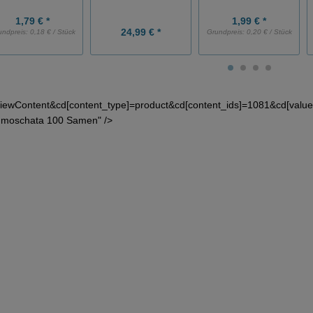
1,79 € *
1,99 € *
24,99 € *
undpreis:
0,18 € / Stück
Grundpreis:
0,20 € / Stück
iewContent&cd[content_type]=product&cd[content_ids]=1081&cd[val
 moschata 100 Samen" />