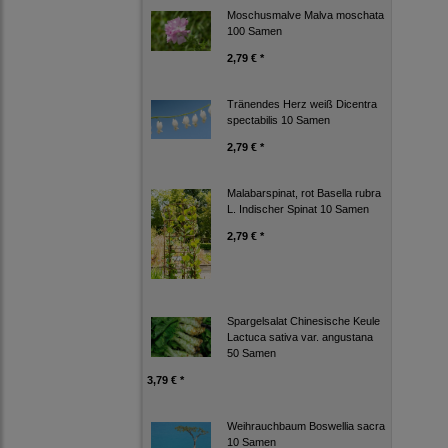
Moschusmalve Malva moschata
100 Samen
2,79 € *
Tränendes Herz weiß Dicentra
spectabilis 10 Samen
2,79 € *
Malabarspinat, rot Basella rubra
L. Indischer Spinat 10 Samen
2,79 € *
Spargelsalat Chinesische Keule
Lactuca sativa var. angustana
50 Samen
3,79 € *
Weihrauchbaum Boswellia sacra
10 Samen