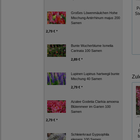
P
Großes Löwenmäulchen Hohe
St
Mischung Antirrhinum majus 200
Samen
2,79 € *
Bunte Wucherblume Ismelia
Carinata 100 Samen
2,89 € *
Lupinen Lupinus hartwegii bunte
Zul
Mischung 40 Samen
2,79 € *
Azalee Godetia Clarkia amoena
Blütenmeer im Garten 100
Samen
2,79 € *
Schleierkraut Gypsophila
b
elegans 100 Samen