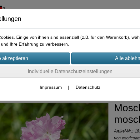
ellungen
okies. Einige von ihnen sind essenziell (z.B. für den Warenkorb), w
und Ihre Erfahrung zu verbessern.
Individuelle Datenschutzeinstellungen
rpflanzen
Impressum
|
Datenschutz
Mosc
mosc
Artikel-Nr.:
18
von
exoticsa