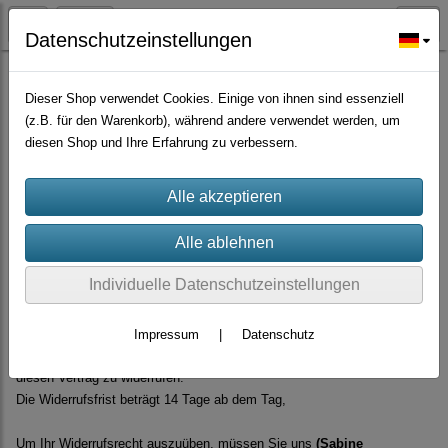
Datenschutzeinstellungen
Widerrufsformular herunterladen
Dieser Shop verwendet Cookies. Einige von ihnen sind essenziell
(z.B. für den Warenkorb), während andere verwendet werden, um
Widerrufsrecht für den Verkauf von Waren
diesen Shop und Ihre Erfahrung zu verbessern.
Widerrufsrecht für Verbraucher
(Verbraucher ist jede natürliche Person, die ein Rechtsgeschäft zu
Zwecken abschließt, die überwiegend weder ihrer gewerblichen noch
ihrer selbstständigen beruflichen Tätigkeit zugerechnet werden können.)
Individuelle Datenschutzeinstellungen
Widerrufsbelehrung
Widerrufsrecht
Impressum
|
Datenschutz
Sie haben das Recht, binnen 14 Tagen ohne Angabe von Gründen
diesen Vertrag zu widerrufen.
Die Widerrufsfrist beträgt 14 Tage ab dem Tag,
Um Ihr Widerrufsrecht auszuüben, müssen Sie uns
(Sabine