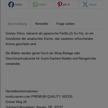
teilen
teilen
pin it
tweet
Beschreibung
Hersteller
Frage stellen
Grünes Shiso, bekannt als japanische Perilla (Zi-Su-Ye), ist ein
Grundstein der asiatischen Küche, das sauberes erfrischendes
Aroma geschätzt wird.
Die Blätter werden gerne frisch als Wrap-Beilage oder
Geschmacksakzente für Sushi-Sashimi-Nudeln und Reisgerichte
verwendet.
Herstellerinformationen:
exoticsamen.com PREMIUM QUALITY SEEDS
Grüner Weg 28
Sulzbach-Rosenberg, Bayern, DE, 92237