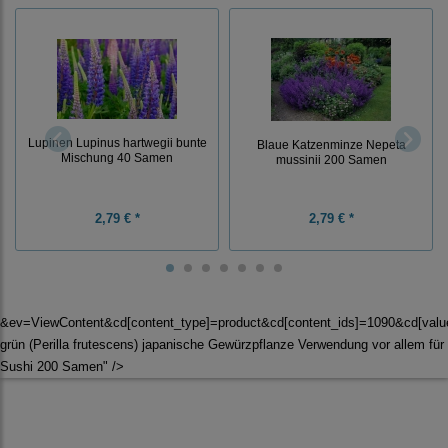
Lupinen Lupinus hartwegii bunte
Blaue Katzenminze Nepeta
Mischung 40 Samen
mussinii 200 Samen
2,79 € *
2,79 € *
&ev=ViewContent&cd[content_type]=product&cd[content_ids]=1090&cd[val
grün (Perilla frutescens) japanische Gewürzpflanze Verwendung vor allem für
Sushi 200 Samen" />