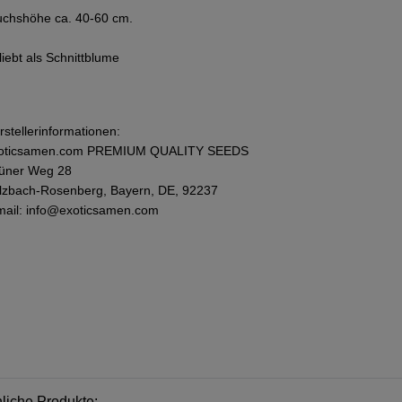
chshöhe ca. 40-60 cm.
liebt als Schnittblume
rstellerinformationen:
oticsamen.com PREMIUM QUALITY SEEDS
üner Weg 28
lzbach-Rosenberg, Bayern, DE, 92237
mail: info@exoticsamen.com
liche Produkte: