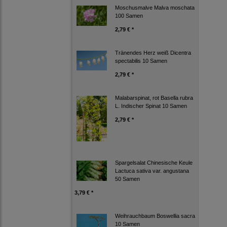
Moschusmalve Malva moschata
100 Samen
2,79 € *
Tränendes Herz weiß Dicentra
spectabilis 10 Samen
2,79 € *
Malabarspinat, rot Basella rubra
L. Indischer Spinat 10 Samen
2,79 € *
Spargelsalat Chinesische Keule
Lactuca sativa var. angustana
50 Samen
3,79 € *
Weihrauchbaum Boswellia sacra
10 Samen