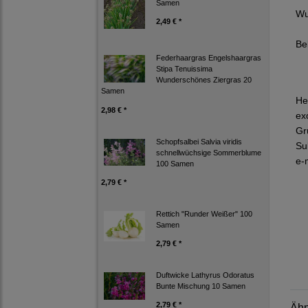
Samen
Wu
2,49 € *
Be
Federhaargras Engelshaargras
Stipa Tenuissima
Wunderschönes Ziergras 20
Samen
He
2,98 € *
ex
Gr
Schopfsalbei Salvia viridis
Su
schnellwüchsige Sommerblume
e-
100 Samen
2,79 € *
Rettich "Runder Weißer" 100
Samen
2,79 € *
Duftwicke Lathyrus Odoratus
Bunte Mischung 10 Samen
2,79 € *
Ähn