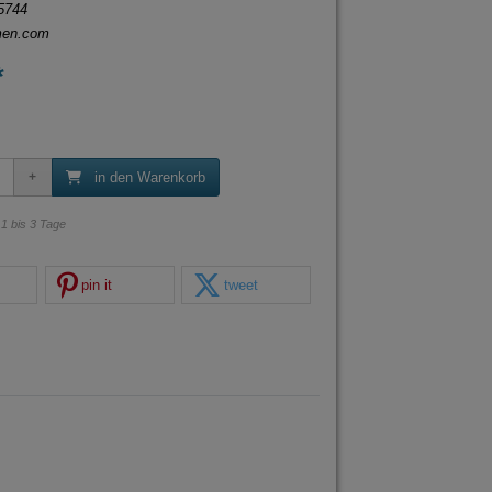
5744
men.com
*
in den Warenkorb
: 1 bis 3 Tage
pin it
tweet