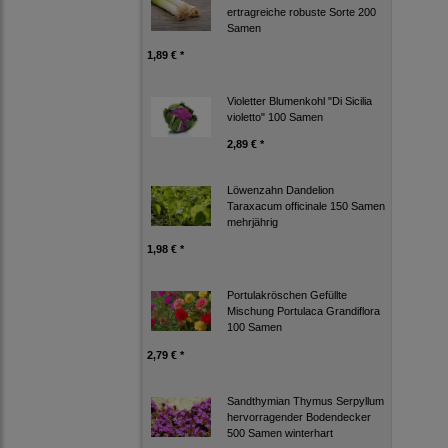
ertragreiche robuste Sorte 200
Samen
1,89 € *
Violetter Blumenkohl "Di Sicilia
violetto" 100 Samen
2,89 € *
Löwenzahn Dandelion
Taraxacum officinale 150 Samen
mehrjährig
1,98 € *
Portulakröschen Gefüllte
Mischung Portulaca Grandiflora
100 Samen
2,79 € *
Sandthymian Thymus Serpyllum
hervorragender Bodendecker
500 Samen winterhart