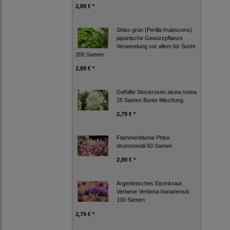
2,89 € *
Shiso grün (Perilla frutescens)
japanische Gewürzpflanze
Verwendung vor allem für Sushi
200 Samen
2,89 € *
Gefüllte Stockrosen alcea rosea
25 Samen Bunte Mischung
2,79 € *
Flammenblume Phlox
drummondii 50 Samen
2,89 € *
Argentinisches Eisenkraut
Verbene Verbena bonariensis
100 Samen
2,79 € *