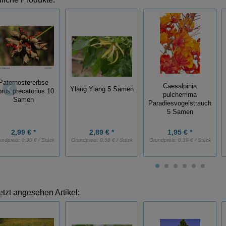
Paternostererbse
Caesalpinia
Ylang Ylang 5 Samen
rus precatorius 10
pulcherrima
Samen
Paradiesvogelstrauch
5 Samen
2,99 € *
2,89 € *
1,95 € *
undpreis:
0,30 € / Stück
Grundpreis:
0,58 € / Stück
Grundpreis:
0,39 € / Stück
etzt angesehen Artikel: