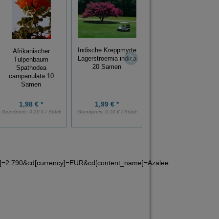
Indische Kreppmyrte
Afrikanischer
Schnittlauch Allium
Lagerstroemia indica
Tulpenbaum
schoenoparsum
20 Samen
Spathodea
feinröhrig 1 Portion
campanulata 10
Samen
Samen
1,98 € *
1,99 € *
1,49 € *
Grundpreis:
0,20 € / Stück
Grundpreis:
0,10 € / Stück
e]=2.790&cd[currency]=EUR&cd[content_name]=Azalee