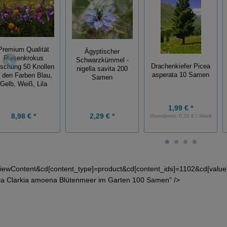
Premium Qualität
Ägyptischer
Riesenkrokus
Schwarzkümmel -
Drachenkiefer Picea
schung 50 Knollen
nigella savita 200
asperata 10 Samen
n den Farben Blau,
Samen
Gelb, Weiß, Lila
1,99 € *
8,98 € *
2,29 € *
Grundpreis:
0,20 € / Stück
iewContent&cd[content_type]=product&cd[content_ids]=1102&cd[valu
ia Clarkia amoena Blütenmeer im Garten 100 Samen" />