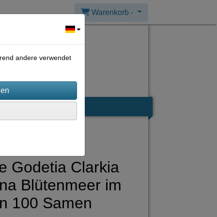
Warenkorb -
ährend andere verwendet
e Godetia Clarkia
a Blütenmeer im
en 100 Samen