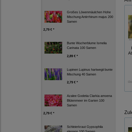
Großes Löwenmäulchen Hohe
Mischung Antirrhinum majus 200
Samen
2,79 € *
Bunte Wucherblume Ismelia
Carinata 100 Samen
Ab
2,89 € *
Lupinen Lupinus hartwegii bunte
Mischung 40 Samen
Gr
2,79 € *
Azalee Godetia Clarkia amoena
Blütenmeer im Garten 100
Samen
Zul
2,79 € *
Schleierkraut Gypsophila
elegans 100 Samen