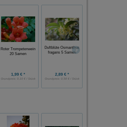
Duftblüte Osmanthus
Peganum Harmala -
Roter Trompetenwein
fragans 5 Samen
Steppenraute - Syrian
20 Samen
rue 500 Samen
1,99 € *
2,89 € *
3,89 € *
Grundpreis:
0,10 € / Stück
Grundpreis:
0,58 € / Stück