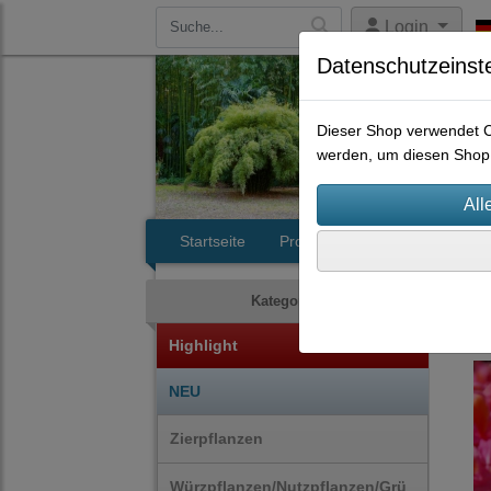
Login
Datenschutzeinst
Dieser Shop verwendet Co
werden, um diesen Shop 
Startseite
Produkte
Kontakt
Zie
Kategorien
Highlight
NEU
Zierpflanzen
Würzpflanzen/Nutzpflanzen/Grü