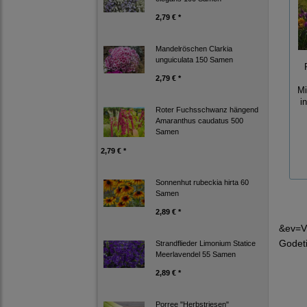
2,79 € *
Mandelröschen Clarkia
unguiculata 150 Samen
2,79 € *
Mi
i
Roter Fuchsschwanz hängend
Amaranthus caudatus 500
Samen
2,79 € *
Sonnenhut rubeckia hirta 60
Samen
2,89 € *
&ev=V
Godet
Strandflieder Limonium Statice
Meerlavendel 55 Samen
2,89 € *
Porree "Herbstriesen"