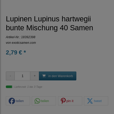
Lupinen Lupinus hartwegii
bunte Mischung 40 Samen
Artikel-Nr.:
18392398
von
exoticsamen.com
2,79 € *
in den Warenkorb
Lieferzeit: 1 bis 3 Tage
teilen
teilen
pin it
tweet