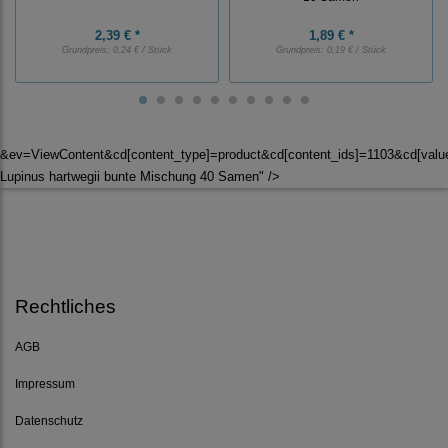
2,39 € *
1,89 € *
Grundpreis:
0,24 € / Stück
Grundpreis:
0,19 € / Stück
&ev=ViewContent&cd[content_type]=product&cd[content_ids]=1103&cd[val
Lupinus hartwegii bunte Mischung 40 Samen" />
Rechtliches
AGB
Impressum
Datenschutz