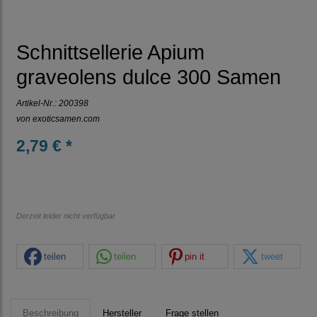
Schnittsellerie Apium
graveolens dulce 300 Samen
Artikel-Nr.:
200398
von
exoticsamen.com
2,79 € *
Derzeit leider nicht verfügbar
teilen
teilen
pin it
tweet
Beschreibung
Hersteller
Frage stellen