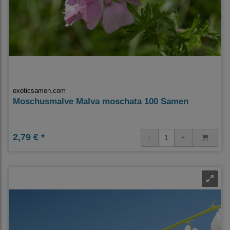
exoticsamen.com
Moschusmalve Malva moschata 100 Samen
2,79 € *