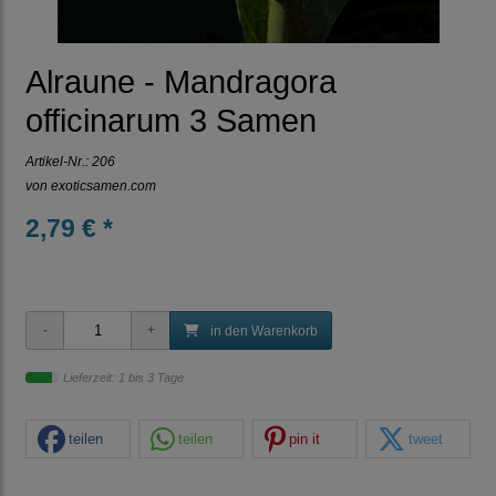
Alraune - Mandragora
officinarum 3 Samen
Artikel-Nr.:
206
von
exoticsamen.com
2,79 € *
in den Warenkorb
Lieferzeit: 1 bis 3 Tage
teilen
teilen
pin it
tweet