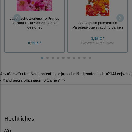
Japanische Zierkirsche Prunus
serrulata 100 Samen Bonsai
Caesalpinia pulcherrima
geeignet
Paradiesvogelstrauch 5 Samen
1,95 € *
8,99 € *
Grundpreis:
0,39 € / Stück
&ev=ViewContent&cd[content_type]=product&cd[content_ids]=214&cd[valu
- Mandragora officinarum 3 Samen" />
Rechtliches
AGB