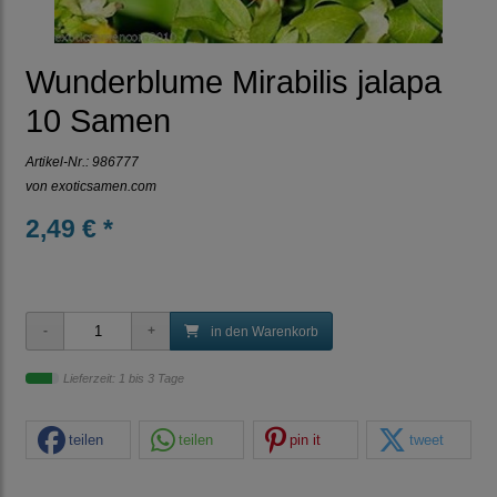
Wunderblume Mirabilis jalapa
10 Samen
Artikel-Nr.:
986777
von
exoticsamen.com
2,49 € *
in den Warenkorb
Lieferzeit: 1 bis 3 Tage
teilen
teilen
pin it
tweet