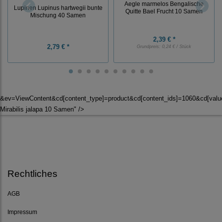
Aegle marmelos Bengalische
Lupinen Lupinus hartwegii bunte
Quitte Bael Frucht 10 Samen
Mischung 40 Samen
2,39 € *
2,79 € *
Grundpreis:
0,24 € / Stück
&ev=ViewContent&cd[content_type]=product&cd[content_ids]=1060&cd[va
Mirabilis jalapa 10 Samen" />
Rechtliches
AGB
Impressum