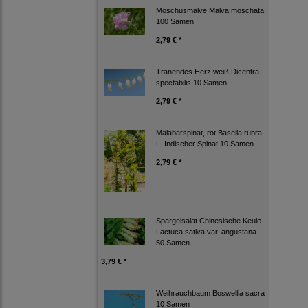
Moschusmalve Malva moschata
100 Samen
2,79 € *
Tränendes Herz weiß Dicentra
spectabilis 10 Samen
2,79 € *
Malabarspinat, rot Basella rubra
L. Indischer Spinat 10 Samen
2,79 € *
Spargelsalat Chinesische Keule
Lactuca sativa var. angustana
50 Samen
3,79 € *
Weihrauchbaum Boswellia sacra
10 Samen