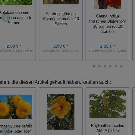
Kalebassenbaum
Paternostererbse
Canna Indica
rescentia cujeta 5
Abrus precatorius 10
Indisches Blumenohr
Samen
Samen
10 Samen rot 10
Samen
2,69 € *
2,99 € *
2,59 € *
undpreis:
0,54 € / Stück
Grundpreis:
0,30 € / Stück
Grundpreis:
0,26 € / Stück
den, die diesen Artikel gekauft haben, kauften auch:
Phyllanthus acidos
nnenblume gefüllt
AMLA Indian
ür Kübel oder Topf