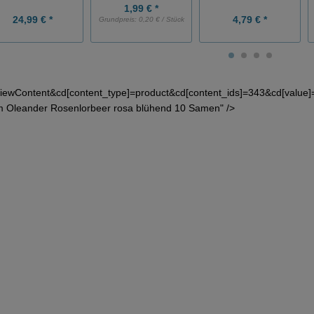
1,99 € *
24,99 € *
4,79 € *
Grundpreis:
0,20 € / Stück
iewContent&cd[content_type]=product&cd[content_ids]=343&cd[value
m Oleander Rosenlorbeer rosa blühend 10 Samen" />