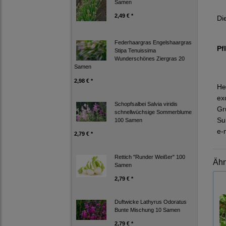
Samen
2,49 € *
Di
Federhaargras Engelshaargras
Pf
Stipa Tenuissima
Wunderschönes Ziergras 20
Samen
2,98 € *
He
ex
Schopfsalbei Salvia viridis
Gr
schnellwüchsige Sommerblume
Su
100 Samen
e-
2,79 € *
Rettich "Runder Weißer" 100
Ähn
Samen
2,79 € *
Duftwicke Lathyrus Odoratus
Bunte Mischung 10 Samen
2,79 € *