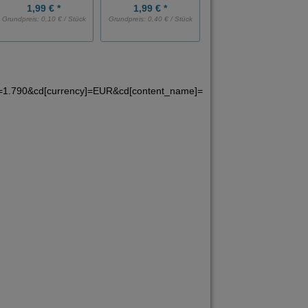
1,99 € *
1,99 € *
2,79 € *
Grundpreis:
0,10 € / Stück
Grundpreis:
0,40 € / Stück
]=1.790&cd[currency]=EUR&cd[content_name]=