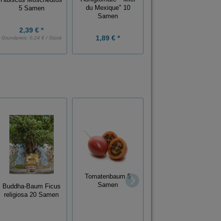
Hibiscus Moscheutos
winterhart 100 Samen
du Mexique" 10
5 Samen
Samen
2,39 € *
1,89 € *
2,79 € *
Grundpreis:
0,24 € / Stück
Azalee Godetia
Tomatenbaum 5
Clarkia amoena
Samen
Buddha-Baum Ficus
Blütenmeer im Garten
religiosa 20 Samen
100 Samen