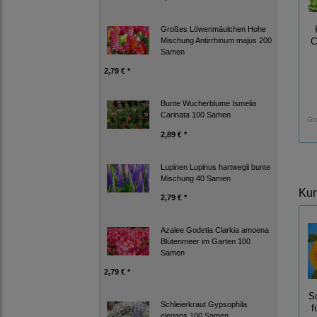
Großes Löwenmäulchen Hohe
Mischung Antirrhinum majus 200
C
Samen
2,79 € *
Bunte Wucherblume Ismelia
Carinata 100 Samen
Gr
2,89 € *
Lupinen Lupinus hartwegii bunte
Mischung 40 Samen
Kun
2,79 € *
Azalee Godetia Clarkia amoena
Blütenmeer im Garten 100
Samen
2,79 € *
So
Schleierkraut Gypsophila
f
elegans 100 Samen