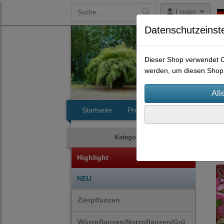
Login
Datenschutzeinst
Dieser Shop verwendet Co
werden, um diesen Shop 
Startseite
Produkte
Kontakt
Zie
Kategorien
Highlight
NEU
Zierpflanzen
Würzpflanzen/Nutzpflanzen/Grü