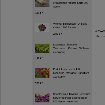
ertragreiche robuste Sorte 200
Samen
1,89 € *
Violetter Blumenkohl "Di Sicilia
violetto" 100 Samen
&ev=V
2,89 € *
Neriu
Löwenzahn Dandelion
Taraxacum officinale 150 Samen
mehrjährig
1,98 € *
Portulakröschen Gefüllte
Mischung Portulaca Grandiflora
100 Samen
2,79 € *
Sandthymian Thymus Serpyllum
hervorragender Bodendecker
500 Samen winterhart