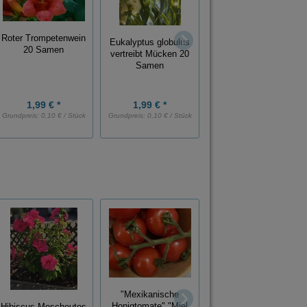
Roter Trompetenwein
Eukalyptus globulus
Ingwer rot Etlingera
20 Samen
vertreibt Mücken 20
elatior 5 Samen
Samen
1,99 € *
1,99 € *
2,99 € *
Grundpreis:
0,10 € / Stück
Grundpreis:
0,10 € / Stück
Zittergras Briza
"Mexikanische
media mehrjährig
Honigtomate" "Miel