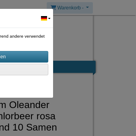
Warenkorb -
ährend andere verwendet
m Oleander
lorbeer rosa
end 10 Samen