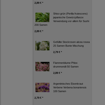
2,89 € *
Shiso grün (Perilla frutescens)
japanische Gewürzpflanze
Verwendung vor allem für Sushi
200 Samen
2,89 € *
Gefüllte Stockrosen alcea rosea
25 Samen Bunte Mischung
2,79 € *
Flammenblume Phlox
drummondii 50 Samen
2,89 € *
Argentinisches Eisenkraut
Verbene Verbena bonariensis
100 Samen
2,79 € *