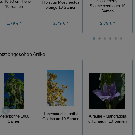
Gooseberry
a. 40-60 cm Höhe
Hibiscus Moscheutos
Stachelbeerbaum 10
10 Samen
orange 10 Samen
Samen
1,79 € *
2,79 € *
2,79 € *
etzt angesehen Artikel:
Tabebuia chrisantha
Meterbohne 1000
Alraune - Mandragora
Goldbaum 10 Samen
Samen
officinarum 10 Samen