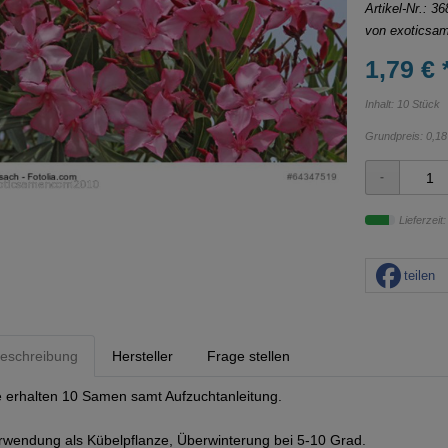
Artikel-Nr.:
36
von
exoticsa
1,79 € 
Inhalt: 10 Stück
Grundpreis:
0,18
Lieferzeit
teilen
eschreibung
Hersteller
Frage stellen
e erhalten 10 Samen samt Aufzuchtanleitung.
rwendung als Kübelpflanze, Überwinterung bei 5-10 Grad.