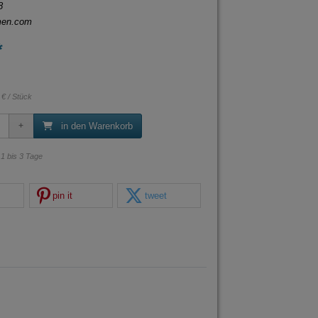
8
men.com
*
 € / Stück
in den Warenkorb
: 1 bis 3 Tage
pin it
tweet