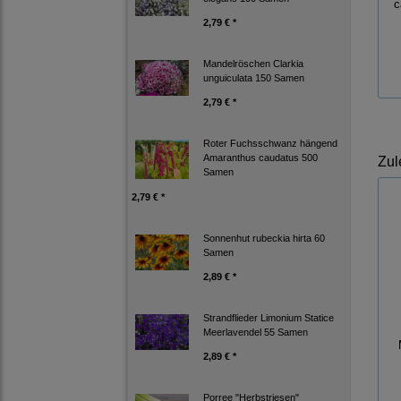
c
2,79 € *
Mandelröschen Clarkia
unguiculata 150 Samen
2,79 € *
Roter Fuchsschwanz hängend
Amaranthus caudatus 500
Zul
Samen
2,79 € *
Sonnenhut rubeckia hirta 60
Samen
2,89 € *
Strandflieder Limonium Statice
Meerlavendel 55 Samen
2,89 € *
Porree "Herbstriesen"