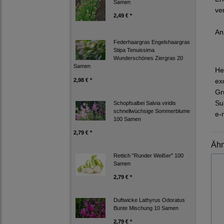
Samen
ve
2,49 € *
An
Federhaargras Engelshaargras
Stipa Tenuissima
Wunderschönes Ziergras 20
Samen
He
2,98 € *
ex
Gr
Su
Schopfsalbei Salvia viridis
schnellwüchsige Sommerblume
e-
100 Samen
2,79 € *
Ähn
Rettich "Runder Weißer" 100
Samen
2,79 € *
Duftwicke Lathyrus Odoratus
Bunte Mischung 10 Samen
2,79 € *