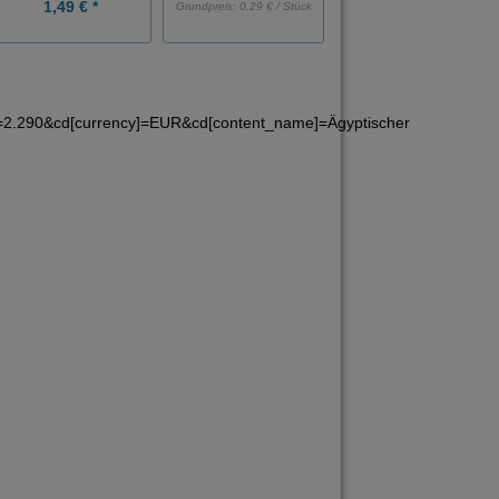
1,49 € *
7,49 € *
Grundpreis:
0,29 € / Stück
]=2.290&cd[currency]=EUR&cd[content_name]=Ägyptischer