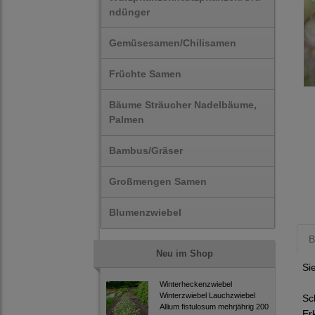
ndünger
Gemüsesamen/Chilisamen
Früchte Samen
Bäume Sträucher Nadelbäume,
Palmen
Bambus/Gräser
Großmengen Samen
Blumenzwiebel
B
Neu im Shop
Si
Winterheckenzwiebel
Winterzwiebel Lauchzwiebel
Sc
Allium fistulosum mehrjährig 200
Er