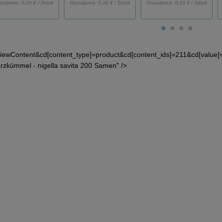
undpreis:
0,20 € / Stück
Grundpreis:
0,20 € / Stück
Grundpreis:
0,10 € / Stück
iewContent&cd[content_type]=product&cd[content_ids]=211&cd[value
zkümmel - nigella savita 200 Samen" />