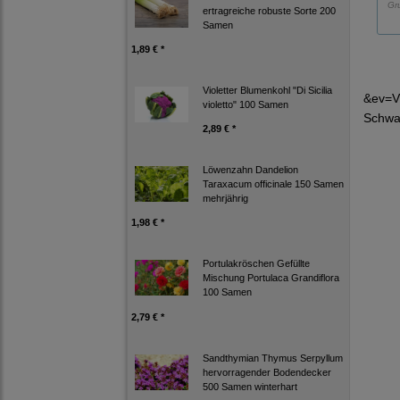
Gr
ertragreiche robuste Sorte 200
Samen
1,89 € *
Violetter Blumenkohl "Di Sicilia
&ev=V
violetto" 100 Samen
Schwar
2,89 € *
Löwenzahn Dandelion
Taraxacum officinale 150 Samen
mehrjährig
1,98 € *
Portulakröschen Gefüllte
Mischung Portulaca Grandiflora
100 Samen
2,79 € *
Sandthymian Thymus Serpyllum
hervorragender Bodendecker
500 Samen winterhart