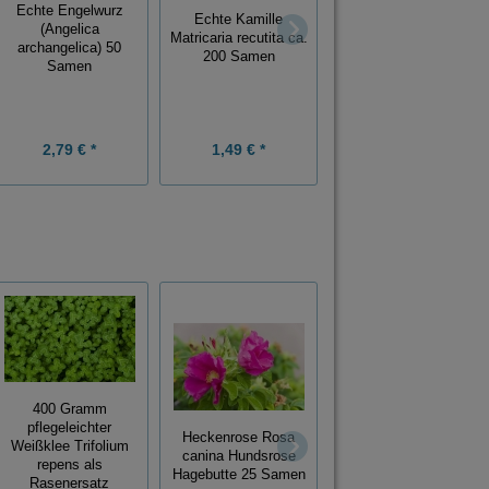
Echte Engelwurz
Türkischer
Echte Kamille
(Angelica
Drachenkopf
Matricaria recutita ca.
archangelica) 50
Dracocephalum
200 Samen
Samen
moldavica 100
Samen
1,98 € *
2,79 € *
1,49 € *
Grundpreis:
0,02 € / Stück
400 Gramm
Phyllanthus acidos
pflegeleichter
Heckenrose Rosa
AMLA Indian
Weißklee Trifolium
canina Hundsrose
Gooseberry
repens als
Hagebutte 25 Samen
Stachelbeerbaum 10
Rasenersatz