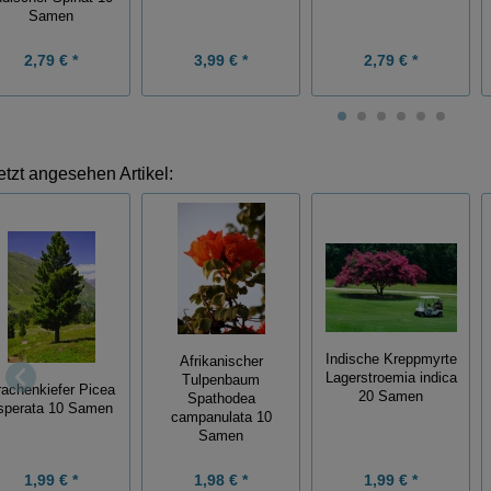
Samen
2,79 € *
3,99 € *
2,79 € *
etzt angesehen Artikel:
Indische Kreppmyrte
Afrikanischer
Lagerstroemia indica
Tulpenbaum
rachenkiefer Picea
20 Samen
Spathodea
sperata 10 Samen
campanulata 10
Samen
1,99 € *
1,98 € *
1,99 € *