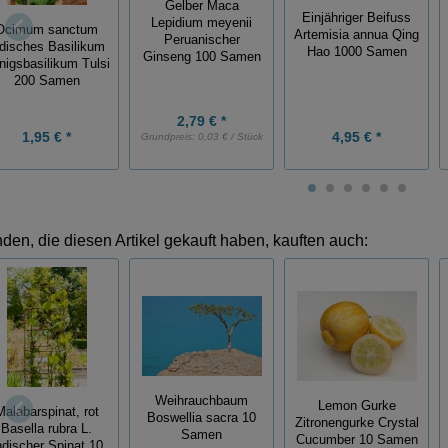
Gelber Maca
Einjähriger Beifuss
Lepidium meyenii
Ocimum sanctum
Artemisia annua Qing
Peruanischer
ndisches Basilikum
Hao 1000 Samen
Ginseng 100 Samen
nigsbasilikum Tulsi
200 Samen
2,79 € *
1,95 € *
4,95 € *
Grundpreis:
0,03 € / Stück
den, die diesen Artikel gekauft haben, kauften auch:
Weihrauchbaum
Lemon Gurke
Malabarspinat, rot
Boswellia sacra 10
Zitronengurke Crystal
Basella rubra L.
Samen
Cucumber 10 Samen
ndischer Spinat 10