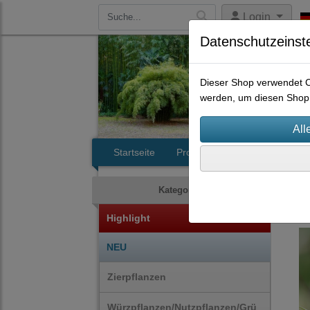
Login
Datenschutzeinst
Dieser Shop verwendet Co
werden, um diesen Shop 
Startseite
Produkte
Kontakt
Wür
Kategorien
Highlight
NEU
Zierpflanzen
Würzpflanzen/Nutzpflanzen/Grü