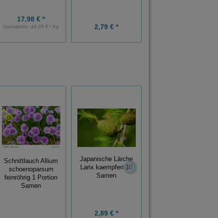
Samen
17,98 € *
2,79 € *
2,79 € *
Grundpreis:
44,95 € / Kg
Japanische Lärche
Schnittlauch Allium
Larix kaempferi 10
schoenoparsum
Schokoladen
Samen
feinröhrig 1 Portion
Hibiskus Abroma
Samen
Augusta 100
2,89 € *