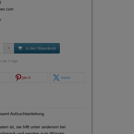
1
men.com
*
in den Warenkorb
: 1 bis 3 Tage
pin it
tweet
samt Aufzuchtanleitung.
en ist, sie hilft unter anderem bei
eschmack und werden zum Würzen