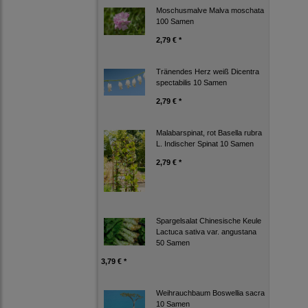
Moschusmalve Malva moschata
100 Samen
2,79 € *
Tränendes Herz weiß Dicentra
spectabilis 10 Samen
2,79 € *
Malabarspinat, rot Basella rubra
L. Indischer Spinat 10 Samen
2,79 € *
Spargelsalat Chinesische Keule
Lactuca sativa var. angustana
50 Samen
3,79 € *
Weihrauchbaum Boswellia sacra
10 Samen