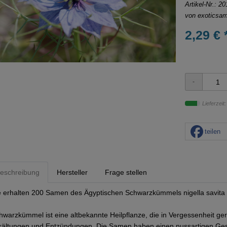
Artikel-Nr.:
20
von
exoticsa
2,29 € 
Lieferzeit
teilen
eschreibung
Hersteller
Frage stellen
e erhalten 200 Samen des Ägyptischen Schwarzkümmels nigella savita 
hwarzkümmel ist eine altbekannte Heilpflanze, die in Vergessenheit gerat
kältungen und Entzündungen. Die Samen haben einen nussartigen G