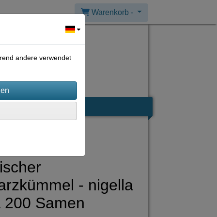
Warenkorb -
ährend andere verwendet
ischer
rzkümmel - nigella
a 200 Samen