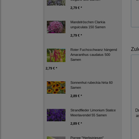
2,79 € *
Mandelröschen Clarkia
unguiculata 150 Samen
2,79 € *
Zul
Roter Fuchsschwanz hängend
Amaranthus caudatus 500
Samen
2,79 € *
Sonnenhut rubeckia hirta 60
Samen
2,89 € *
D
Strandflieder Limonium Statice
Meerlavendel 55 Samen
a
2,89 € *
Porree "Herbstriesen"