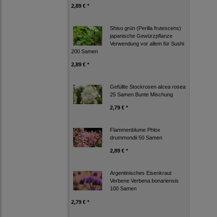
2,89 € *
Shiso grün (Perilla frutescens)
japanische Gewürzpflanze
Verwendung vor allem für Sushi
200 Samen
2,89 € *
Gefüllte Stockrosen alcea rosea
25 Samen Bunte Mischung
2,79 € *
Flammenblume Phlox
drummondii 50 Samen
2,89 € *
Argentinisches Eisenkraut
Verbene Verbena bonariensis
100 Samen
2,79 € *