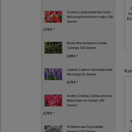
Großes Löwenmäulchen Hohe
I
Mischung Antirrhinum majus 200
Kö
Samen
2,79 € *
Bunte Wucherblume Ismelia
Carinata 100 Samen
2,89 € *
Lupinen Lupinus hartwegii bunte
Kun
Mischung 40 Samen
2,79 € *
Azalee Godetia Clarkia amoena
Blütenmeer im Garten 100
Samen
2,79 € *
Schleierkraut Gypsophila
I
elegans 100 Samen