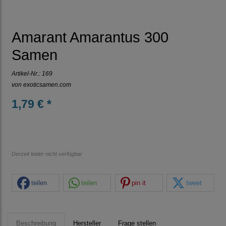
Amarant Amarantus 300
Samen
Artikel-Nr.:
169
von
exoticsamen.com
1,79 € *
Derzeit leider nicht verfügbar
teilen
teilen
pin it
tweet
Beschreibung
Hersteller
Frage stellen