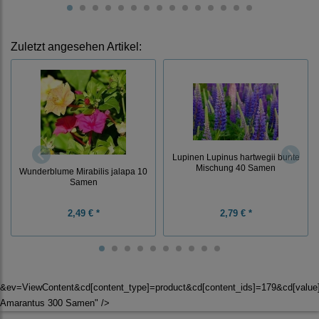
Zuletzt angesehen Artikel:
Lupinen Lupinus hartwegii bunte
Mischung 40 Samen
Wunderblume Mirabilis jalapa 10
Samen
2,49 € *
2,79 € *
&ev=ViewContent&cd[content_type]=product&cd[content_ids]=179&cd[valu
Amarantus 300 Samen" />