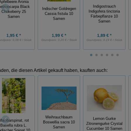
Apfelbeere Aronia
Indigostrauch
elanocarpa Black
Indischer Goldregen
Indigofera tinctoria
Chokeberry 25
Cassia fistula 10
Färbepflanze 10
Samen
Samen
Samen
1,95 € *
1,99 € *
1,89 € *
undpreis:
0,08 € / Stück
Grundpreis:
0,20 € / Stück
Grundpreis:
0,19 € / Stück
den, die diesen Artikel gekauft haben, kauften auch:
Weihrauchbaum
Lemon Gurke
Malabarspinat, rot
Boswellia sacra 10
Zitronengurke Crystal
Basella rubra L.
Samen
Cucumber 10 Samen
ndischer Spinat 10