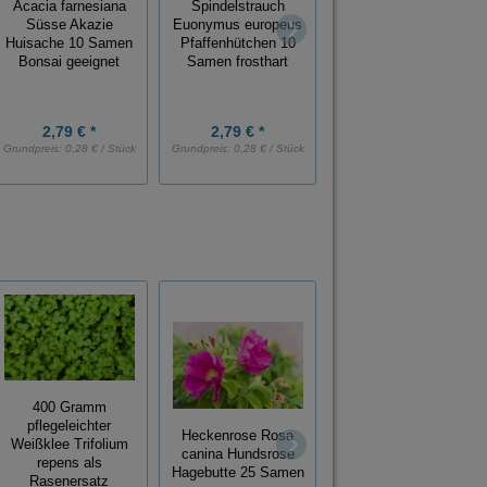
Acacia farnesiana
Spindelstrauch
Chaenomeles
Süsse Akazie
Euonymus europeus
japonica 10 Samen
Huisache 10 Samen
Pfaffenhütchen 10
frosthart Bonsai
Bonsai geeignet
Samen frosthart
geeignet
2,79 € *
2,79 € *
2,49 € *
Grundpreis:
0,28 € / Stück
Grundpreis:
0,28 € / Stück
Grundpreis:
0,25 € / Stück
400 Gramm
Phyllanthus acidos
pflegeleichter
Heckenrose Rosa
AMLA Indian
Weißklee Trifolium
canina Hundsrose
Gooseberry
repens als
Hagebutte 25 Samen
Stachelbeerbaum 10
Rasenersatz