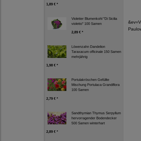
1,89 € *
Violetter Blumenkohl "Di Sicilia
&ev=V
violetto" 100 Samen
Paulo
2,89 € *
Löwenzahn Dandelion
Taraxacum officinale 150 Samen
mehrjährig
1,98 € *
Portulakröschen Gefüllte
Mischung Portulaca Grandiflora
100 Samen
2,79 € *
Sandthymian Thymus Serpyllum
hervorragender Bodendecker
500 Samen winterhart
2,89 € *