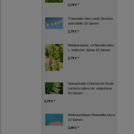
2,79 € *
Tränendes Herz weiß Dicentra
spectabilis 10 Samen
2,79 € *
Malabarspinat, rot Basella rubra
L. Indischer Spinat 10 Samen
2,79 € *
Spargelsalat Chinesische Keule
Lactuca sativa var. angustana
50 Samen
3,79 € *
Weihrauchbaum Boswellia sacra
10 Samen
3,99 € *