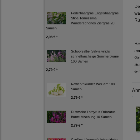
De
wa
Federhaargras Engelshaargras
Stipa Tenuissima
Rü
Wunderschönes Ziergras 20
Samen
2,98 € *
He
ex
Schopfsalbei Salvia viridis
schnellwüchsige Sommerblume
Gr
100 Samen
Su
2,79 € *
e-
Rettich "Runder Weißer" 100
Samen
Ähn
2,79 € *
Duftwicke Lathyrus Odoratus
Bunte Mischung 10 Samen
2,79 € *
Großes Löwenmäulchen Hohe