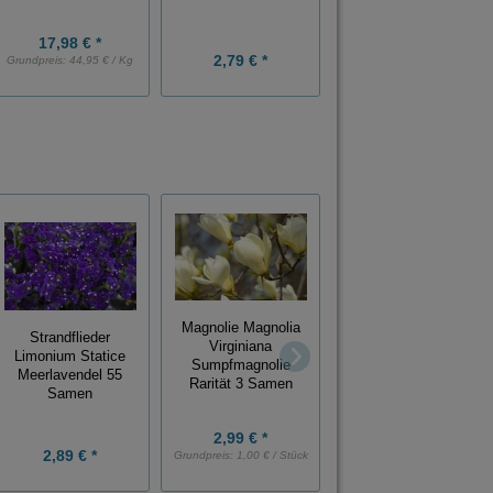
Samen
17,98 € *
2,79 € *
2,79 € *
Grundpreis:
44,95 € / Kg
Japanischer
Magnolie Magnolia
Schnurbaum Sophora
Strandflieder
Virginiana
japonica Japanese
Limonium Statice
Sumpfmagnolie
Pagoda Tree
Meerlavendel 55
Rarität 3 Samen
Bienenmagnet 5
Samen
Samen
2,99 € *
2,89 € *
2,79 € *
Grundpreis:
1,00 € / Stück