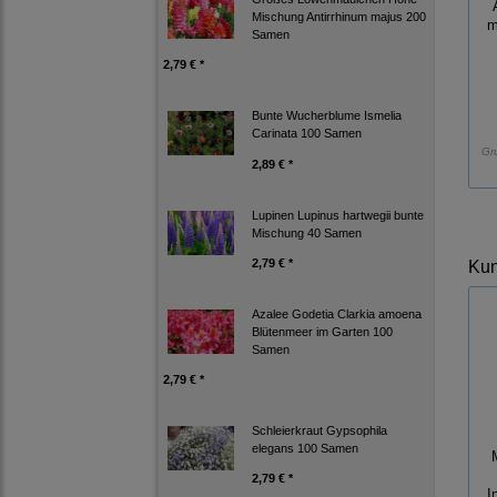
Mischung Antirrhinum majus 200
m
Samen
2,79 € *
Bunte Wucherblume Ismelia
Carinata 100 Samen
Gr
2,89 € *
Lupinen Lupinus hartwegii bunte
Mischung 40 Samen
2,79 € *
Kun
Azalee Godetia Clarkia amoena
Blütenmeer im Garten 100
Samen
2,79 € *
Schleierkraut Gypsophila
elegans 100 Samen
2,79 € *
I