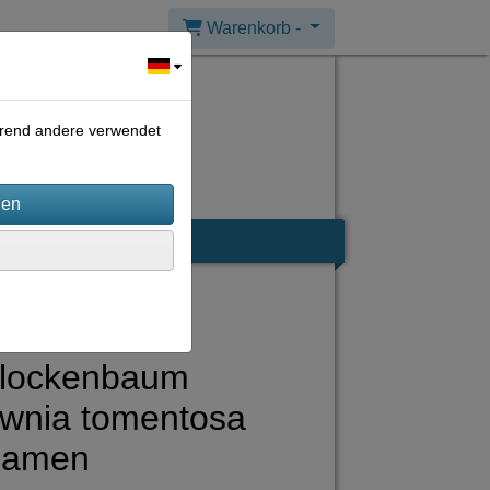
Warenkorb -
ährend andere verwendet
glockenbaum
wnia tomentosa
Samen