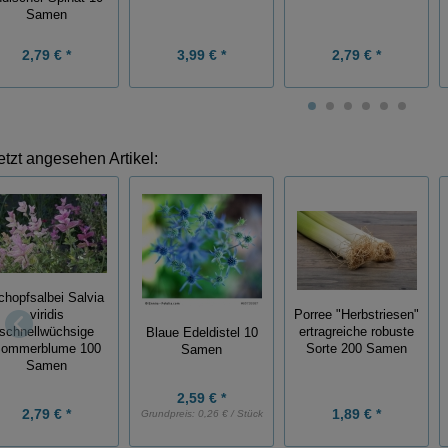
Samen
2,79 € *
3,99 € *
2,79 € *
etzt angesehen Artikel:
chopfsalbei Salvia
viridis
Porree "Herbstriesen"
schnellwüchsige
ertragreiche robuste
Blaue Edeldistel 10
ommerblume 100
Sorte 200 Samen
Samen
Samen
2,59 € *
2,79 € *
1,89 € *
Grundpreis:
0,26 € / Stück