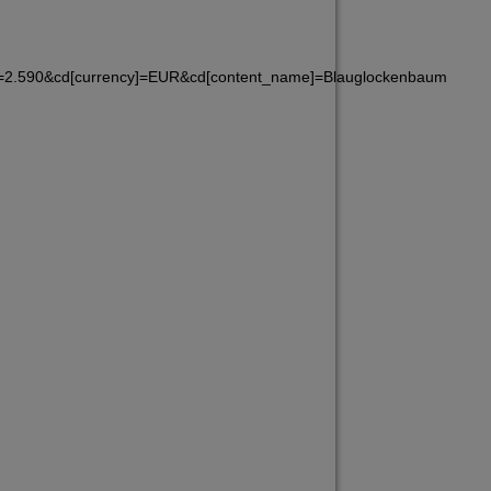
e]=2.590&cd[currency]=EUR&cd[content_name]=Blauglockenbaum