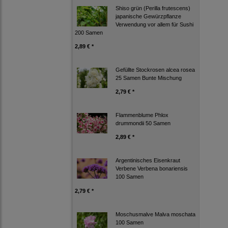
Shiso grün (Perilla frutescens)
japanische Gewürzpflanze
Verwendung vor allem für Sushi
200 Samen
2,89 € *
Gefüllte Stockrosen alcea rosea
25 Samen Bunte Mischung
2,79 € *
Flammenblume Phlox
drummondii 50 Samen
2,89 € *
Argentinisches Eisenkraut
Verbene Verbena bonariensis
100 Samen
2,79 € *
Moschusmalve Malva moschata
100 Samen