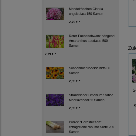
Mandelröschen Clarkia
unguiculata 150 Samen
2,79 € *
Roter Fuchsschwanz hängend
Amaranthus caudatus 500
Samen
Zul
2,79 € *
Sonnenhut rubeckia hirta 60
Samen
2,89 € *
S
Strandflieder Limonium Statice
Meerlavendel 55 Samen
S
2,89 € *
Porree "Herbstriesen"
ertragreiche robuste Sorte 200
Samen