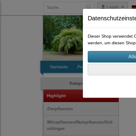
Login
Datenschutzeinst
Dieser Shop verwendet Co
werden, um diesen Shop 
Startseite
Produkte
Kontakt
Bäu
Kategorien
Highlight
Zierpflanzen
Würzpflanzen/Nutzpflanzen/Grü
ndünger