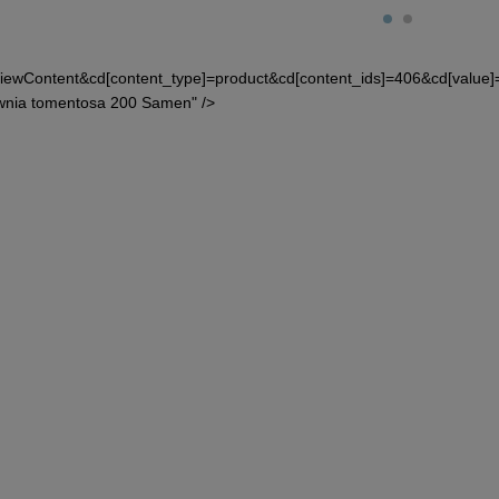
iewContent&cd[content_type]=product&cd[content_ids]=406&cd[valu
wnia tomentosa 200 Samen" />