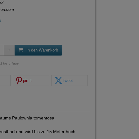
33
men.com
*
in den Warenkorb
: 1 bis 3 Tage
pin it
tweet
nbaums Paulownia tomentosa
rosthart und wird bis zu 15 Meter hoch.