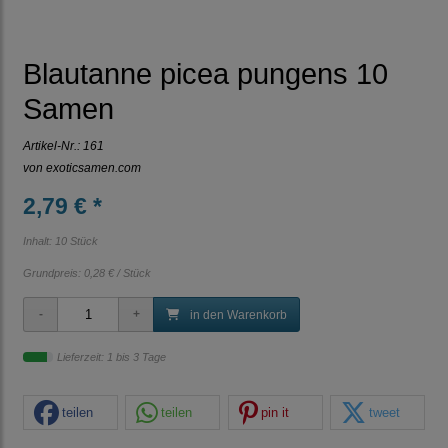
Blautanne picea pungens 10
Samen
Artikel-Nr.:
161
von
exoticsamen.com
2,79 € *
Inhalt: 10 Stück
Grundpreis:
0,28 € / Stück
in den Warenkorb
Lieferzeit: 1 bis 3 Tage
teilen
teilen
pin it
tweet