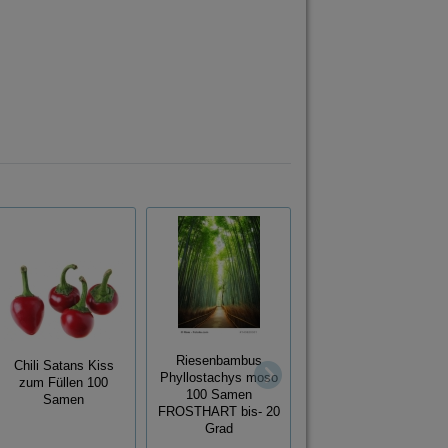
Lackbaum Butea
Riesenbambus
Chili Satans Kiss
monosperma 100
Phyllostachys moso
zum Füllen 100
Samen
100 Samen
Samen
FROSTHART bis- 20
Grad