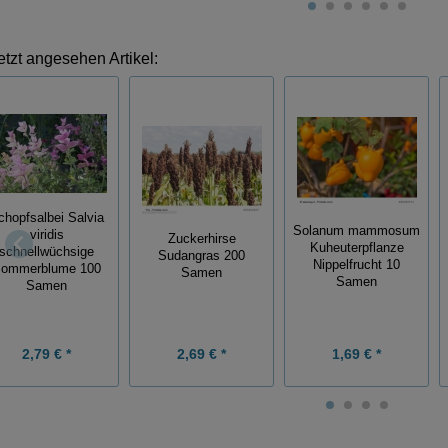
etzt angesehen Artikel:
chopfsalbei Salvia
Solanum mammosum
viridis
Zuckerhirse
Kuheuterpflanze
schnellwüchsige
Sudangras 200
Nippelfrucht 10
ommerblume 100
Samen
Samen
Samen
2,79 € *
2,69 € *
1,69 € *