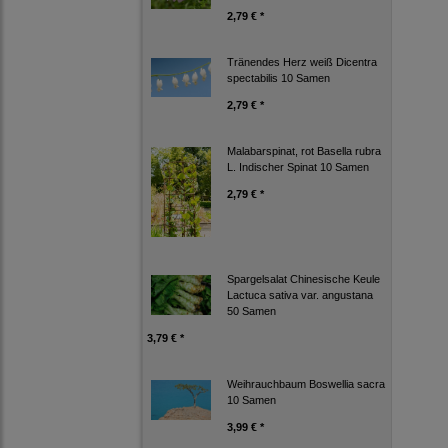
2,79 € *
Tränendes Herz weiß Dicentra
spectabilis 10 Samen
2,79 € *
Malabarspinat, rot Basella rubra
L. Indischer Spinat 10 Samen
2,79 € *
Spargelsalat Chinesische Keule
Lactuca sativa var. angustana
50 Samen
3,79 € *
Weihrauchbaum Boswellia sacra
10 Samen
3,99 € *