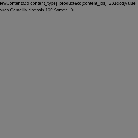
iewContent&cd[content_type]=product&cd[content_ids]=281&cd[value
auch Camellia sinensis 100 Samen" />