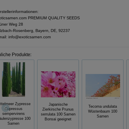
rstellerinformationen:
oticsamen.com PREMIUM QUALITY SEEDS
üner Weg 28
lzbach-Rosenberg, Bayern, DE, 92237
mail: info@exoticsamen.com
liche Produkte:
ttelmeer Zypresse
Japanische
Tecoma undulata
Cupressus
Zierkirsche Prunus
Wüstenbaum 100
sempervirens
serrulata 100 Samen
Samen
äulenzypresse 100
Bonsai geeignet
Samen