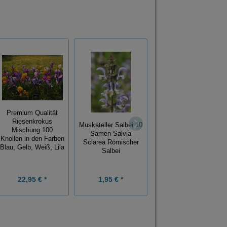
Premium Qualität
Riesenkrokus
Feigenkaktus Opuntia
Muskateller Salbei 10
Mischung 100
5 Samen
Samen Salvia
Knollen in den Farben
Sclarea Römischer
Blau, Gelb, Weiß, Lila
Salbei
1,99 € *
22,95 € *
1,95 € *
Grundpreis:
0,40 € / Stück