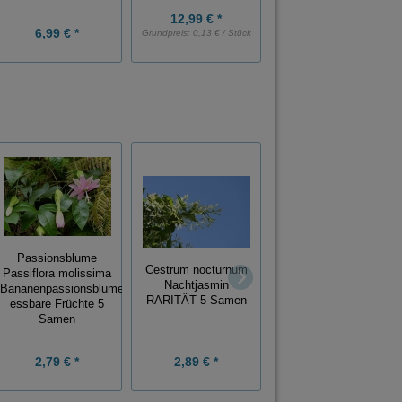
12,99 € *
12,99 € *
6,99 € *
Grundpreis:
0,13 € / Stück
Grundpreis:
0,13 € / Stück
Passionsblume
Cestrum nocturnum
Zucchini "Runde von
Passiflora molissima
Nachtjasmin
Nizza" "Tondo chiaro
Bananenpassionsblume
RARITÄT 5 Samen
de Nizza" 5 Samen
essbare Früchte 5
Samen
2,79 € *
2,89 € *
1,79 € *