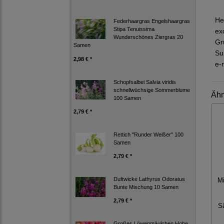
He
Federhaargras Engelshaargras
Stipa Tenuissima
ex
Wunderschönes Ziergras 20
Gr
Samen
Su
2,98 € *
e-
Schopfsalbei Salvia viridis
schnellwüchsige Sommerblume
Ähn
100 Samen
2,79 € *
Rettich "Runder Weißer" 100
Samen
2,79 € *
Duftwicke Lathyrus Odoratus
Mi
Bunte Mischung 10 Samen
2,79 € *
S
Großes Löwenmäulchen Hohe