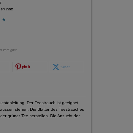
3
men.com
 *
cht verfügbar
pin it
tweet
chtanleitung. Der Teestrauch ist geeignet
aussen stehen. Die Blätter des Teestrauches
der grüner Tee herstellen. Die Anzucht der