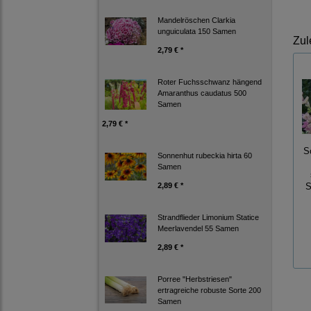
Mandelröschen Clarkia
unguiculata 150 Samen
Zul
2,79 € *
Roter Fuchsschwanz hängend
Amaranthus caudatus 500
Samen
2,79 € *
S
Sonnenhut rubeckia hirta 60
Samen
2,89 € *
S
Strandflieder Limonium Statice
Meerlavendel 55 Samen
2,89 € *
Porree "Herbstriesen"
ertragreiche robuste Sorte 200
Samen