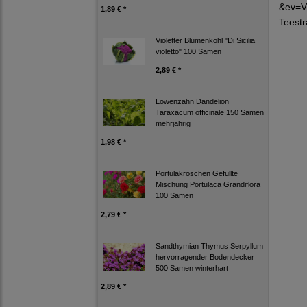
&ev=V
1,89 € *
Teestr
Violetter Blumenkohl "Di Sicilia
violetto" 100 Samen
2,89 € *
Löwenzahn Dandelion
Taraxacum officinale 150 Samen
mehrjährig
1,98 € *
Portulakröschen Gefüllte
Mischung Portulaca Grandiflora
100 Samen
2,79 € *
Sandthymian Thymus Serpyllum
hervorragender Bodendecker
500 Samen winterhart
2,89 € *