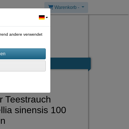
Warenkorb -
ährend andere verwendet
r Teestrauch
lia sinensis 100
n