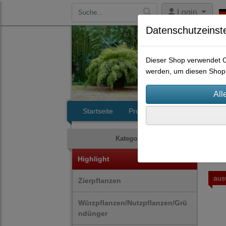
Login
Datenschutzeinst
Dieser Shop verwendet Co
werden, um diesen Shop 
Startseite
Produkte
Kontakt
Gro
Kategorien
Highlight
aus
Zierpflanzen
Würzpflanzen/Nutzpflanzen/Grü
ndünger