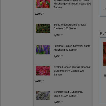
Mischung Antirrhinum majus 200
Samen
Gr
2,79 € *
Bunte Wucherblume Ismelia
Carinata 100 Samen
Kun
2,89 € *
Lupinen Lupinus hartwegii bunte
Mischung 40 Samen
2,79 € *
Azalee Godetia Clarkia amoena
Blütenmeer im Garten 100
Samen
H
2,79 € *
Schleierkraut Gypsophila
elegans 100 Samen
2,79 € *