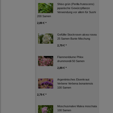
Shiso grün (Perilla frutescens)
japanische Gewürzpflanze
Verwendung vor allem für Sushi
200 Samen
2,89 € *
Gefüllte Stockrosen alcea rosea
25 Samen Bunte Mischung
2,79 € *
Flammenblume Phlox
drummondii 50 Samen
2,89 € *
Argentinisches Eisenkraut
Verbene Verbena bonariensis
100 Samen
2,79 € *
Moschusmalve Malva moschata
100 Samen