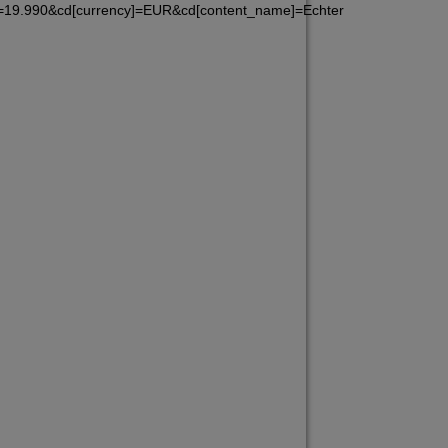
]=19.990&cd[currency]=EUR&cd[content_name]=Echter