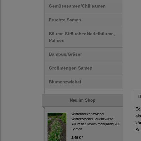
Gemüsesamen/Chilisamen
Früchte Samen
Bäume Sträucher Nadelbäume,
Palmen
Bambus/Gräser
Großmengen Samen
Blumenzwiebel
B
Neu im Shop
Ec
Winterheckenzwiebel
al
Winterzwiebel Lauchzwiebel
kö
Allium fistulosum mehrjährig 200
Samen
Sa
2,49 € *