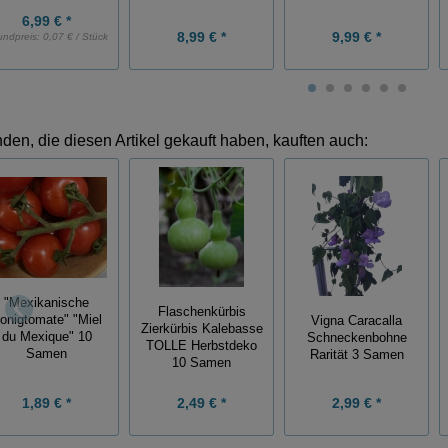
6,99 € *
8,99 € *
9,99 € *
undpreis:
0,07 € / Stück
den, die diesen Artikel gekauft haben, kauften auch:
"Mexikanische
Flaschenkürbis
onigtomate" "Miel
Vigna Caracalla
Zierkürbis Kalebasse
du Mexique" 10
Schneckenbohne
TOLLE Herbstdeko
Samen
Rarität 3 Samen
10 Samen
1,89 € *
2,49 € *
2,99 € *