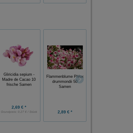
Gliricidia sepium -
Flammenblume Phlox
Madre de Cacao 10
drummondii 50
Rosa Zwergbanane
frische Samen
Samen
Musa velutina 1000
Samen
2,69 € *
2,89 € *
39,99 € *
Grundpreis:
0,27 € / Stück