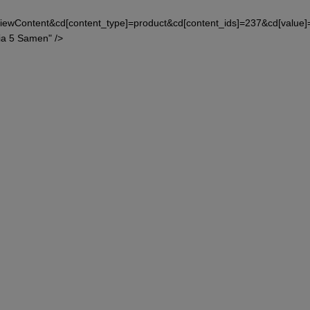
iewContent&cd[content_type]=product&cd[content_ids]=237&cd[value
ia 5 Samen" />