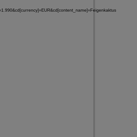
]=1.990&cd[currency]=EUR&cd[content_name]=Feigenkaktus