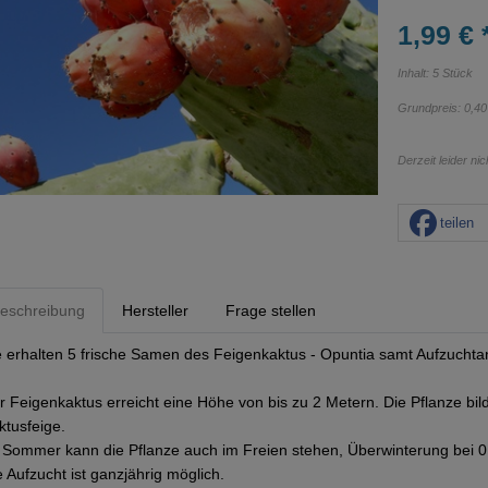
1,99 € 
Inhalt: 5 Stück
Grundpreis:
0,40
Derzeit leider ni
teilen
eschreibung
Hersteller
Frage stellen
e erhalten 5 frische Samen des Feigenkaktus - Opuntia samt Aufzuchtan
r Feigenkaktus erreicht eine Höhe von bis zu 2 Metern. Die Pflanze bil
ktusfeige.
 Sommer kann die Pflanze auch im Freien stehen, Überwinterung bei 0
e Aufzucht ist ganzjährig möglich.