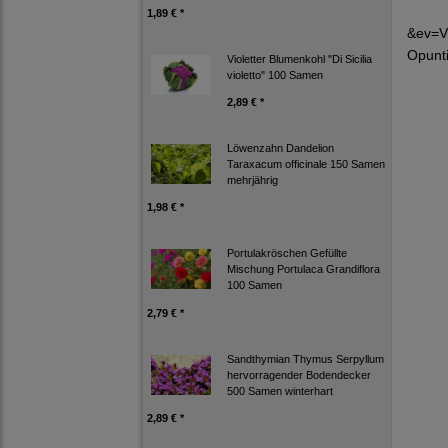
1,89 € *
&ev=V
Opunt
Violetter Blumenkohl "Di Sicilia
violetto" 100 Samen
2,89 € *
Löwenzahn Dandelion
Taraxacum officinale 150 Samen
mehrjährig
1,98 € *
Portulakröschen Gefüllte
Mischung Portulaca Grandiflora
100 Samen
2,79 € *
Sandthymian Thymus Serpyllum
hervorragender Bodendecker
500 Samen winterhart
2,89 € *