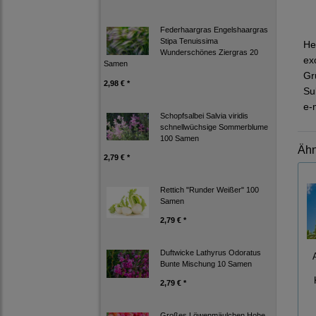
Federhaargras Engelshaargras
Stipa Tenuissima
He
Wunderschönes Ziergras 20
ex
Samen
Gr
2,98 € *
Su
e-
Schopfsalbei Salvia viridis
schnellwüchsige Sommerblume
100 Samen
Ähn
2,79 € *
Rettich "Runder Weißer" 100
Samen
2,79 € *
Duftwicke Lathyrus Odoratus
Bunte Mischung 10 Samen
2,79 € *
Großes Löwenmäulchen Hohe