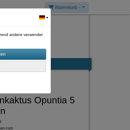
Warenkorb -
ährend andere verwendet
nkaktus Opuntia 5
n
9
men.com