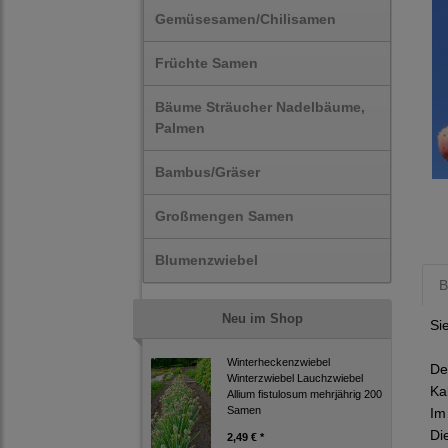
Gemüsesamen/Chilisamen
Früchte Samen
Bäume Sträucher Nadelbäume,
Palmen
Bambus/Gräser
Großmengen Samen
Blumenzwiebel
B
Neu im Shop
Si
Winterheckenzwiebel
De
Winterzwiebel Lauchzwiebel
Ka
Allium fistulosum mehrjährig 200
Samen
Im
Di
2,49 € *