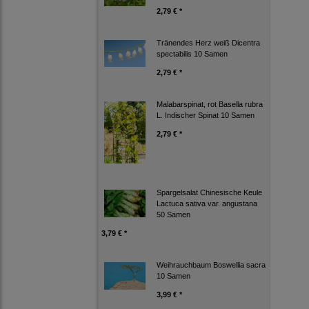
2,79 € *
Tränendes Herz weiß Dicentra
spectabilis 10 Samen
2,79 € *
Malabarspinat, rot Basella rubra
L. Indischer Spinat 10 Samen
2,79 € *
Spargelsalat Chinesische Keule
Lactuca sativa var. angustana
50 Samen
3,79 € *
Weihrauchbaum Boswellia sacra
10 Samen
3,99 € *