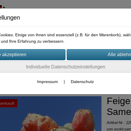
ellungen
okies. Einige von ihnen sind essenziell (z.B. für den Warenkorb), w
und Ihre Erfahrung zu verbessern.
Individuelle Datenschutzeinstellungen
chte Samen
Impressum
|
Datenschutz
Feige
verkauft
Same
Artikel-Nr.:
22
von
exoticsa