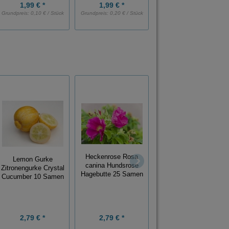
1,99 € *
1,99 € *
2,39 € *
Grundpreis:
0,10 € / Stück
Grundpreis:
0,20 € / Stück
Grundpreis:
0,24 € / Stück
Regenbogen
Heckenrose Rosa
Lemon Gurke
Eukalyptus
canina Hundsrose
Zitronengurke Crystal
Eucalyptus deglupta
Hagebutte 25 Samen
Cucumber 10 Samen
20 Samen
unglaubliche
Farbenpracht
2,79 € *
2,79 € *
2,79 € *