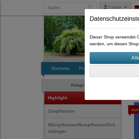
Login
Datenschutzeinst
Dieser Shop verwendet Co
werden, um diesen Shop 
Startseite
Produkte
Kontakt
Frü
Kategorien
Highlight
aus
Zierpflanzen
Würzpflanzen/Nutzpflanzen/Grü
ndünger