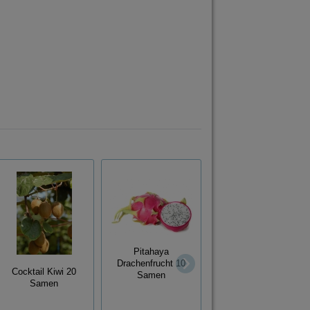
Aegle marmelos
Pitahaya
Bengalische Quitte
Drachenfrucht 10
Bael Frucht 10
Cocktail Kiwi 20
Samen
Samen
Samen