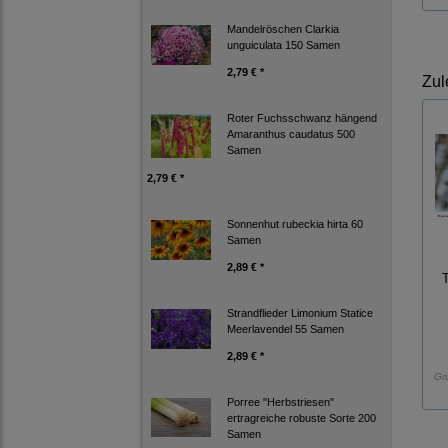
Mandelröschen Clarkia
unguiculata 150 Samen
2,79 € *
Zul
Roter Fuchsschwanz hängend
Amaranthus caudatus 500
Samen
2,79 € *
Sonnenhut rubeckia hirta 60
Samen
2,89 € *
Strandflieder Limonium Statice
Meerlavendel 55 Samen
2,89 € *
Gr
Porree "Herbstriesen"
ertragreiche robuste Sorte 200
Samen