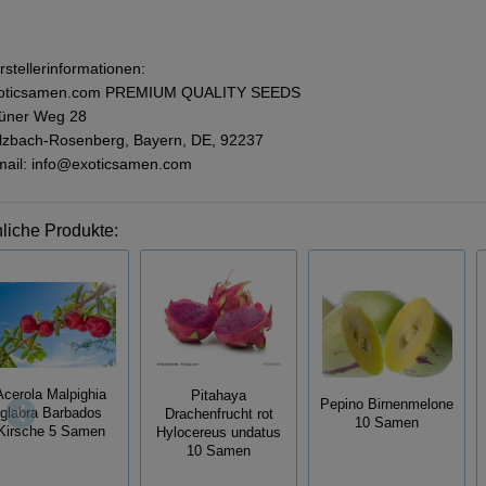
rstellerinformationen:
oticsamen.com PREMIUM QUALITY SEEDS
üner Weg 28
lzbach-Rosenberg, Bayern, DE, 92237
mail: info@exoticsamen.com
liche Produkte:
Acerola Malpighia
Pitahaya
Pepino Birnenmelone
glabra Barbados
Drachenfrucht rot
10 Samen
Kirsche 5 Samen
Hylocereus undatus
10 Samen