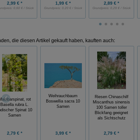
2,99 € *
1,99 € *
2,89 € *
undpreis:
0,60 € / Stück
Grundpreis:
0,20 € / Stück
Grundpreis:
0,29 € / Stück
den, die diesen Artikel gekauft haben, kauften auch:
Weihrauchbaum
Riesen Chinaschilf
Malabarspinat, rot
Boswellia sacra 10
Miscanthus sinensis
Basella rubra L.
Samen
100 Samen toller
ndischer Spinat 10
Blickfang geeignet
Samen
als Sichtschutz
2,79 € *
3,99 € *
2,79 € *