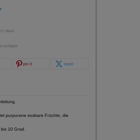
*
 € / Stück
cht verfügbar
pin it
tweet
leitung.
det purpurene essbare Früchte, die
 bis 10 Grad.