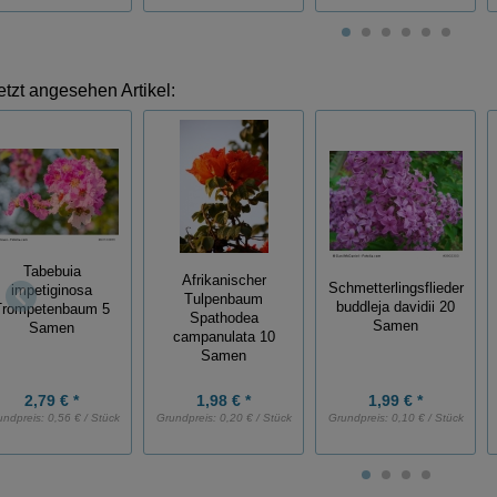
etzt angesehen Artikel:
Tabebuia
Afrikanischer
Schmetterlingsflieder
impetiginosa
Tulpenbaum
buddleja davidii 20
Trompetenbaum 5
Spathodea
Samen
Samen
campanulata 10
Samen
2,79 € *
1,98 € *
1,99 € *
undpreis:
0,56 € / Stück
Grundpreis:
0,20 € / Stück
Grundpreis:
0,10 € / Stück