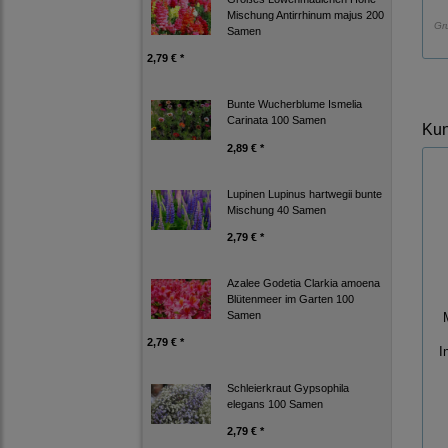
Mischung Antirrhinum majus 200
Gr
Samen
2,79 € *
Bunte Wucherblume Ismelia
Carinata 100 Samen
Kun
2,89 € *
Lupinen Lupinus hartwegii bunte
Mischung 40 Samen
2,79 € *
Azalee Godetia Clarkia amoena
Blütenmeer im Garten 100
Samen
2,79 € *
I
Schleierkraut Gypsophila
elegans 100 Samen
2,79 € *