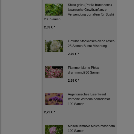
Shiso grün (Perilla frutescens)
japanische Gewürzpflanze
Verwendung vor allem für Sushi
200 Samen
2,89 € *
Gefüllte Stockrosen alcea rosea
25 Samen Bunte Mischung
2,79 € *
Flammenblume Phlox
drummondii 50 Samen
2,89 € *
Argentinisches Eisenkraut
Verbene Verbena bonariensis
100 Samen
2,79 € *
Moschusmalve Malva moschata
100 Samen