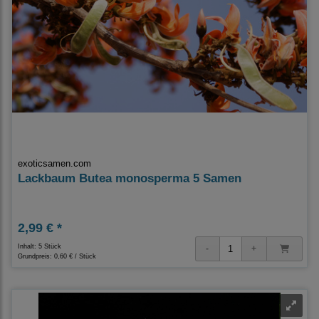
exoticsamen.com
Lackbaum Butea monosperma 5 Samen
2,99 € *
Inhalt: 5 Stück
Grundpreis:
0,60 € / Stück