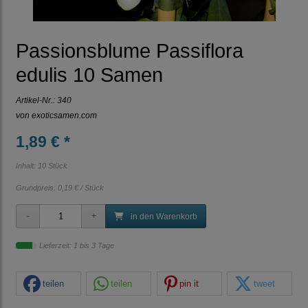
Passionsblume Passiflora
edulis 10 Samen
Artikel-Nr.:
340
von
exoticsamen.com
1,89 € *
Inhalt: 10 Stück
Grundpreis:
0,19 € / Stück
in den Warenkorb
Lieferzeit: 1 bis 3 Tage
teilen
teilen
pin it
tweet