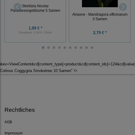
Strelitzia Nicolai
Paradiesvogelblume 5 Samen
Alraune - Mandragora officinarum
3 Samen
1,89 € *
2,79 € *
Grundpreis:
0,38 € / Stück
&ev=ViewContent&cd[content_type]=product&cd[content_ids]=124&cd[valu
Cotinus Coggygria Smoketree 10 Samen" />
Rechtliches
AGB
Impressum