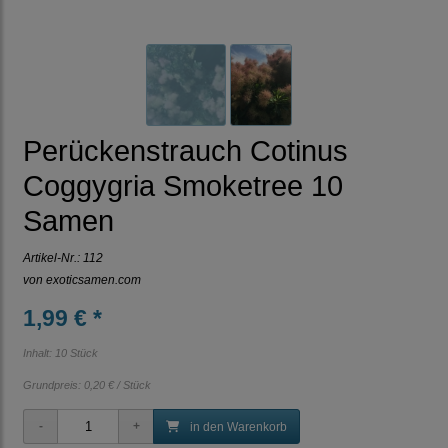
Perückenstrauch Cotinus
Coggygria Smoketree 10
Samen
Artikel-Nr.:
112
von
exoticsamen.com
1,99 € *
Inhalt: 10 Stück
Grundpreis:
0,20 € / Stück
in den Warenkorb