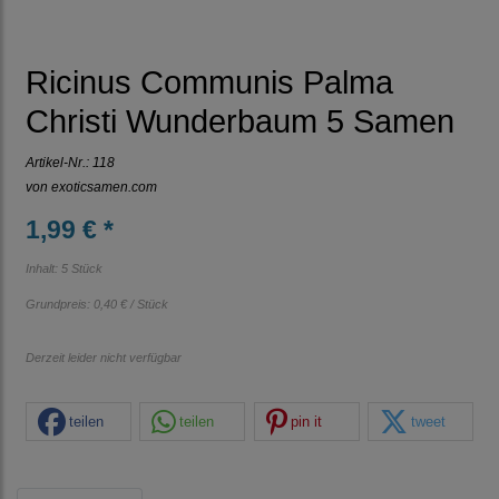
Ricinus Communis Palma
Christi Wunderbaum 5 Samen
Artikel-Nr.:
118
von
exoticsamen.com
1,99 € *
Inhalt: 5 Stück
Grundpreis:
0,40 € / Stück
Derzeit leider nicht verfügbar
teilen
teilen
pin it
tweet