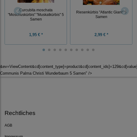
Curcubita moschata
Riesenkürbis "Atlantic Giant" 5
"Moschuskürbis" "Muskatkürbis" 5
Samen
Samen
1,95 € *
2,99 € *
&ev=ViewContent&cd[content_type]=product&cd[content_ids]=129&cd[valu
Communis Palma Christi Wunderbaum 5 Samen" />
Rechtliches
AGB
Impressum