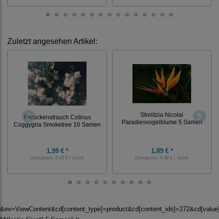
Zuletzt angesehen Artikel:
Strelitzia Nicolai
Perückenstrauch Cotinus
Paradiesvogelblume 5 Samen
Coggygria Smoketree 10 Samen
1,99 € *
1,89 € *
Grundpreis:
0,20 € / Stück
Grundpreis:
0,38 € / Stück
&ev=ViewContent&cd[content_type]=product&cd[content_ids]=272&cd[valu