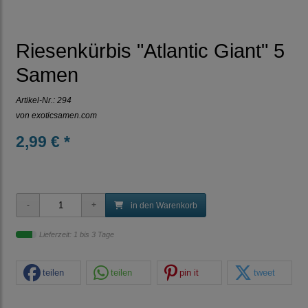
Riesenkürbis "Atlantic Giant" 5
Samen
Artikel-Nr.:
294
von
exoticsamen.com
2,99 € *
in den Warenkorb
Lieferzeit: 1 bis 3 Tage
teilen
teilen
pin it
tweet