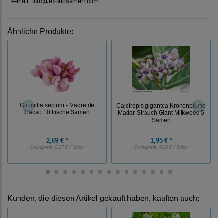
e-mail: info@exoticsamen.com
Ähnliche Produkte:
Gliricidia sepium - Madre de
Calotropis gigantea Kronenblume
Cacao 10 frische Samen
Madar-Strauch Giant Milkweed 5
Samen
2,69 € *
1,95 € *
Grundpreis:
0,27 € / Stück
Grundpreis:
0,39 € / Stück
Kunden, die diesen Artikel gekauft haben, kauften auch: