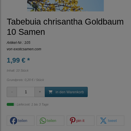
Tabebuia chrisantha Goldbaum
10 Samen
Artikel-Nr.:
105
von
exoticsamen.com
1,99 € *
Inhalt: 10 Stück
Grundpreis:
0,20 € / Stück
in den Warenkorb
Lieferzeit: 1 bis 3 Tage
teilen
teilen
pin it
tweet