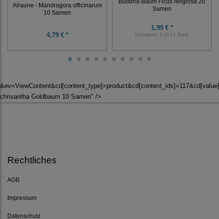
Buddha-Baum Ficus religiosa 20
Alraune - Mandragora officinarum
Samen
10 Samen
1,99 € *
4,79 € *
Grundpreis:
0,10 € / Stück
&ev=ViewContent&cd[content_type]=product&cd[content_ids]=117&cd[valu
chrisantha Goldbaum 10 Samen" />
Rechtliches
AGB
Impressum
Datenschutz