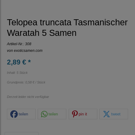
Telopea truncata Tasmanischer
Waratah 5 Samen
Artikel-Nr.:
308
von
exoticsamen.com
2,89 € *
Inhalt: 5 Stück
Grundpreis:
0,58 € / Stück
Derzeit leider nicht verfügbar
teilen
teilen
pin it
tweet