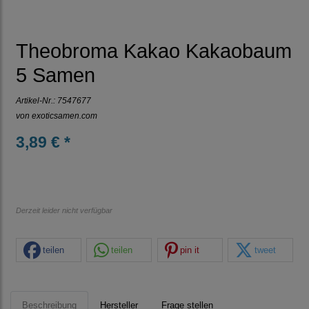
Theobroma Kakao Kakaobaum
5 Samen
Artikel-Nr.:
7547677
von
exoticsamen.com
3,89 € *
Derzeit leider nicht verfügbar
teilen
teilen
pin it
tweet
Beschreibung
Hersteller
Frage stellen