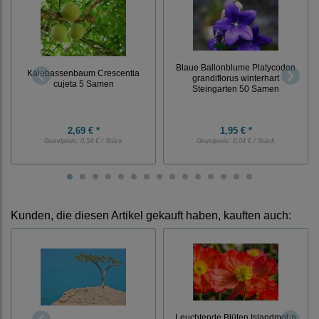
Blaue Ballonblume Platycodon
Kalebassenbaum Crescentia
grandiflorus winterhart
cujeta 5 Samen
Steingarten 50 Samen
2,69 € *
1,95 € *
Grundpreis:
0,54 € / Stück
Grundpreis:
0,04 € / Stück
Kunden, die diesen Artikel gekauft haben, kauften auch:
Leuchtende Blüten Islandmohn