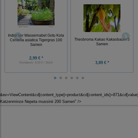
Indischer Wassernabel Gotu Kola
Theobroma Kakao Kakaobaum 5
Centella asiatica Tigergras 100
Samen
Samen
2,99 € *
3,89 € *
Grundpreis:
0,03 € / Stück
&ev=ViewContent&cd[content_type]=product&cd[content_ids]=871&cd[valu
Katzenminze Nepeta mussinii 200 Samen" />