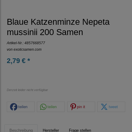
Blaue Katzenminze Nepeta
mussinii 200 Samen
Artikel-Nr.:
4857668577
von
exoticsamen.com
2,79 € *
Derzeit leider nicht verfügbar
teilen
teilen
pin it
tweet
Beschreibung
Hersteller
Frage stellen