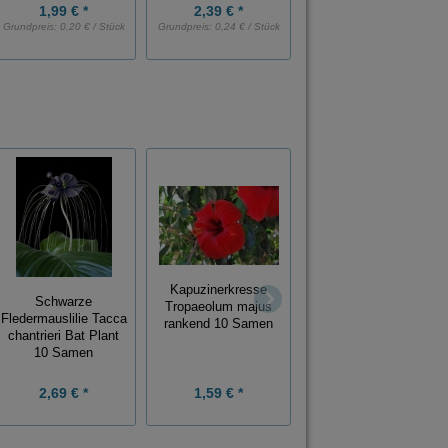
1,99 € *
2,39 € *
1,95 € *
Grundpreis:
0,20 € / Stück
Grundpreis:
0,24 € / Stück
Grundpreis:
0,04 € / Stück
Kapuzinerkresse
Schwarze
Tropaeolum majus
Schwarze Stockrose
Fledermauslilie Tacca
rankend 10 Samen
Alcea rosea Nigra 10
chantrieri Bat Plant
Samen
10 Samen
2,69 € *
1,59 € *
1,89 € *