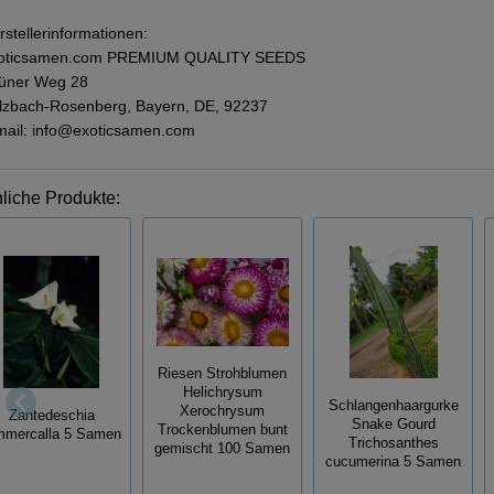
rstellerinformationen:
oticsamen.com PREMIUM QUALITY SEEDS
üner Weg 28
lzbach-Rosenberg, Bayern, DE, 92237
mail: info@exoticsamen.com
liche Produkte:
Riesen Strohblumen
Helichrysum
Schlangenhaargurke
Xerochrysum
Zantedeschia
Snake Gourd
Trockenblumen bunt
mmercalla 5 Samen
Trichosanthes
gemischt 100 Samen
cucumerina 5 Samen