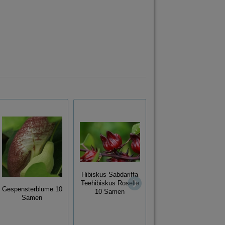
Blaue Ballonblume
Platycodon
Hibiskus Sabdariffa
grandiflorus winterhart
Teehibiskus Roselle
Gespensterblume 10
Steingarten 50
10 Samen
Samen
Samen