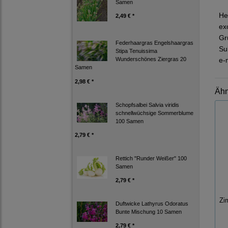
Samen
He
2,49 € *
ex
Gr
Federhaargras Engelshaargras
Su
Stipa Tenuissima
e-
Wunderschönes Ziergras 20
Samen
2,98 € *
Ähn
Schopfsalbei Salvia viridis
schnellwüchsige Sommerblume
100 Samen
2,79 € *
Rettich "Runder Weißer" 100
Samen
2,79 € *
Zi
Duftwicke Lathyrus Odoratus
Bunte Mischung 10 Samen
2,79 € *