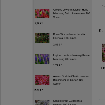
Gr
Großes Löwenmäulchen Hohe
Mischung Antirrhinum majus 200
Samen
2,79 € *
Kun
Bunte Wucherblume Ismelia
Carinata 100 Samen
2,89 € *
Lupinen Lupinus hartwegii bunte
Mischung 40 Samen
2,79 € *
Fl
Azalee Godetia Clarkia amoena
Blütenmeer im Garten 100
Samen
2,79 € *
Schleierkraut Gypsophila
elegans 100 Samen