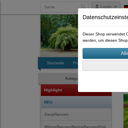
Login
Datenschutzeinst
Dieser Shop verwendet Co
werden, um diesen Shop 
Startseite
Produkte
Kontakt
Zie
Kategorien
Highlight
NEU
Zierpflanzen
Würzpflanzen/Nutzpflanzen/Grü