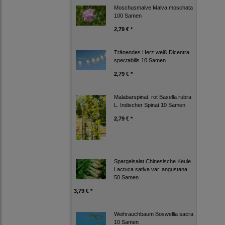
Moschusmalve Malva moschata
100 Samen
2,79 € *
Tränendes Herz weiß Dicentra
spectabilis 10 Samen
2,79 € *
Malabarspinat, rot Basella rubra
L. Indischer Spinat 10 Samen
2,79 € *
Spargelsalat Chinesische Keule
Lactuca sativa var. angustana
50 Samen
3,79 € *
Weihrauchbaum Boswellia sacra
10 Samen