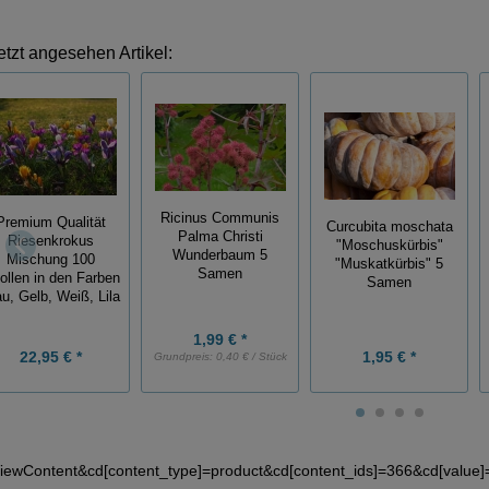
etzt angesehen Artikel:
Ricinus Communis
Premium Qualität
Curcubita moschata
Palma Christi
Riesenkrokus
"Moschuskürbis"
Wunderbaum 5
Mischung 100
"Muskatkürbis" 5
Samen
ollen in den Farben
Samen
au, Gelb, Weiß, Lila
1,99 € *
22,95 € *
1,95 € *
Grundpreis:
0,40 € / Stück
iewContent&cd[content_type]=product&cd[content_ids]=366&cd[valu