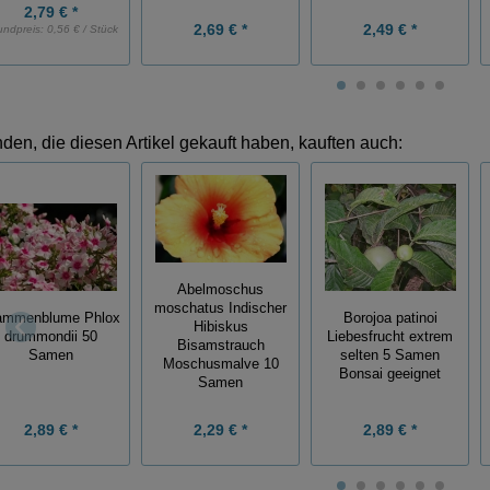
2,79 € *
2,69 € *
2,49 € *
undpreis:
0,56 € / Stück
den, die diesen Artikel gekauft haben, kauften auch:
Abelmoschus
moschatus Indischer
ammenblume Phlox
Borojoa patinoi
Hibiskus
drummondii 50
Liebesfrucht extrem
Bisamstrauch
Samen
selten 5 Samen
Moschusmalve 10
Bonsai geeignet
Samen
2,89 € *
2,29 € *
2,89 € *