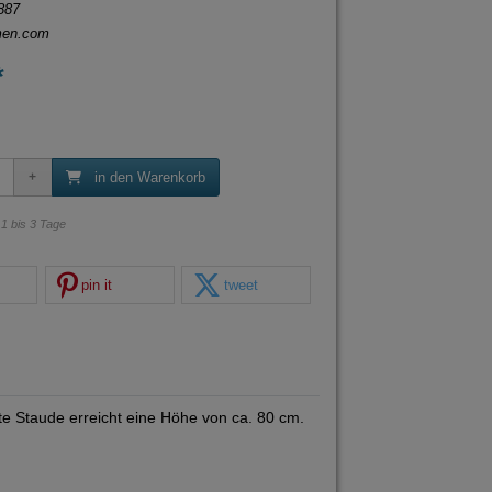
887
men.com
*
in den Warenkorb
: 1 bis 3 Tage
pin it
tweet
te Staude erreicht eine Höhe von ca. 80 cm.