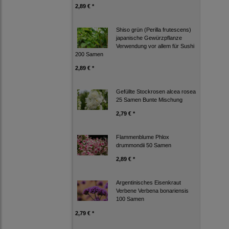
2,89 € *
Shiso grün (Perilla frutescens)
japanische Gewürzpflanze
Verwendung vor allem für Sushi
200 Samen
2,89 € *
Gefüllte Stockrosen alcea rosea
25 Samen Bunte Mischung
2,79 € *
Flammenblume Phlox
drummondii 50 Samen
2,89 € *
Argentinisches Eisenkraut
Verbene Verbena bonariensis
100 Samen
2,79 € *