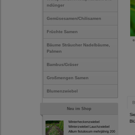
ndünger
Gemüsesamen/Chilisamen
Früchte Samen
Bäume Sträucher Nadelbäume,
Palmen
Bambus/Gräser
Großmengen Samen
Blumenzwiebel
B
Neu im Shop
Si
Bl
Winterheckenzwiebel
Winterzwiebel Lauchzwiebel
Allium fistulosum mehrjährig 200