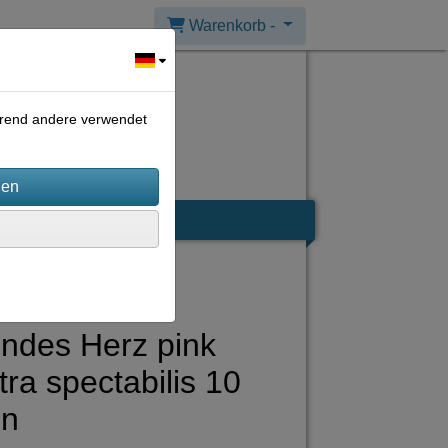
Warenkorb -
ährend andere verwendet
ndes Herz pink
tra spectabilis 10
n