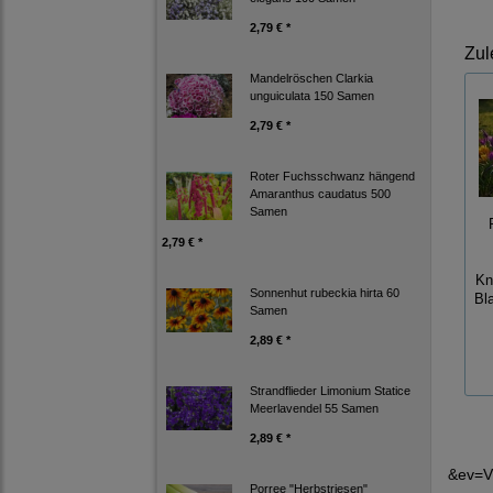
2,79 € *
Zul
Mandelröschen Clarkia
unguiculata 150 Samen
2,79 € *
Roter Fuchsschwanz hängend
Amaranthus caudatus 500
Samen
2,79 € *
Kn
Sonnenhut rubeckia hirta 60
Bl
Samen
2,89 € *
Strandflieder Limonium Statice
Meerlavendel 55 Samen
2,89 € *
&ev=V
Porree "Herbstriesen"