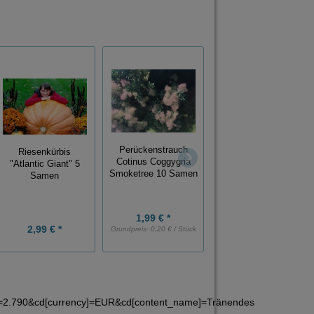
Strelitzia Nicolai
Perückenstrauch
Riesenkürbis
Paradiesvogelblume
Cotinus Coggygria
"Atlantic Giant" 5
5 Samen
Smoketree 10 Samen
Samen
1,99 € *
1,89 € *
2,99 € *
Grundpreis:
0,20 € / Stück
Grundpreis:
0,38 € / Stück
e]=2.790&cd[currency]=EUR&cd[content_name]=Tränendes