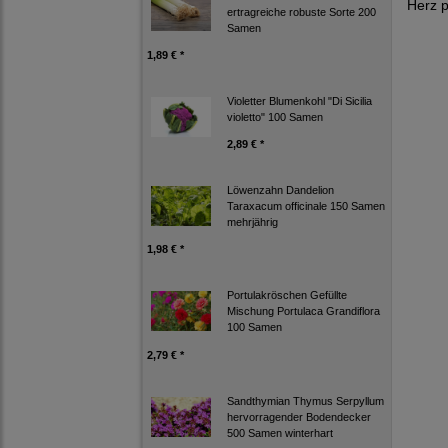
Herz p
ertragreiche robuste Sorte 200
Samen
1,89 € *
Violetter Blumenkohl "Di Sicilia
violetto" 100 Samen
2,89 € *
Löwenzahn Dandelion
Taraxacum officinale 150 Samen
mehrjährig
1,98 € *
Portulakröschen Gefüllte
Mischung Portulaca Grandiflora
100 Samen
2,79 € *
Sandthymian Thymus Serpyllum
hervorragender Bodendecker
500 Samen winterhart