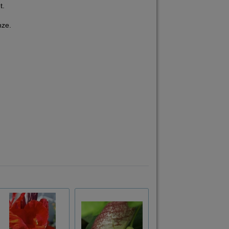
t.
nze.