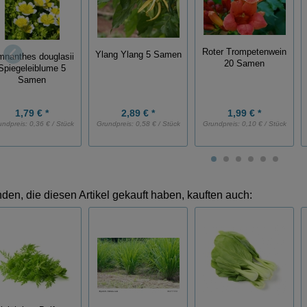
Roter Trompetenwein
Ylang Ylang 5 Samen
mnanthes douglasii
20 Samen
Spiegeleiblume 5
Samen
1,79 € *
2,89 € *
1,99 € *
undpreis:
0,36 € / Stück
Grundpreis:
0,58 € / Stück
Grundpreis:
0,10 € / Stück
den, die diesen Artikel gekauft haben, kauften auch: