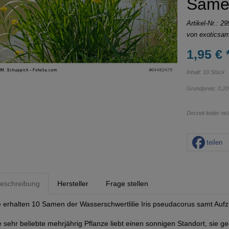
Same
Artikel-Nr.:
29
von
exoticsa
1,95 € 
Inhalt: 10 Stück
Grundpreis:
0,20
Derzeit leider ni
teilen
eschreibung
Hersteller
Frage stellen
e erhalten 10 Samen der Wasserschwertlilie Iris pseudacorus samt Aufz
e sehr beliebte mehrjährig Pflanze liebt einen sonnigen Standort, sie 