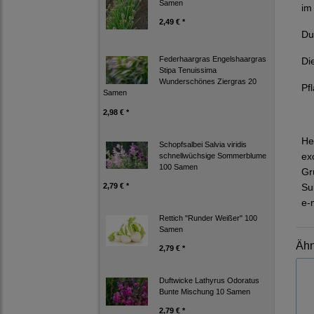
Samen
im
2,49 € *
Du
Federhaargras Engelshaargras
Di
Stipa Tenuissima
Wunderschönes Ziergras 20
Pf
Samen
2,98 € *
He
Schopfsalbei Salvia viridis
ex
schnellwüchsige Sommerblume
100 Samen
Gr
2,79 € *
Su
e-
Rettich "Runder Weißer" 100
Samen
Ähn
2,79 € *
Duftwicke Lathyrus Odoratus
Bunte Mischung 10 Samen
2,79 € *