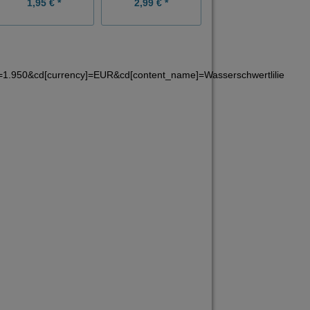
1,95 € *
2,99 € *
Grundpreis:
0,20 € / Stück
=1.950&cd[currency]=EUR&cd[content_name]=Wasserschwertlilie