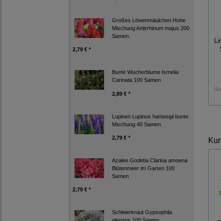
Großes Löwenmäulchen Hohe
Mischung Antirrhinum majus 200
Samen
Li
2,79 € *
Bunte Wucherblume Ismelia
Carinata 100 Samen
Gr
2,89 € *
Lupinen Lupinus hartwegii bunte
Mischung 40 Samen
2,79 € *
Kun
Azalee Godetia Clarkia amoena
Blütenmeer im Garten 100
Samen
2,79 € *
Schleierkraut Gypsophila
elegans 100 Samen