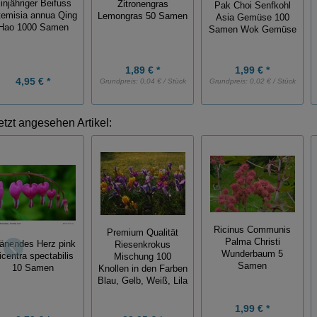
injähriger Beifuss
Zitronengras
Pak Choi Senfkohl
temisia annua Qing
Lemongras 50 Samen
Asia Gemüse 100
Hao 1000 Samen
Samen Wok Gemüse
1,89 € *
1,99 € *
4,95 € *
Grundpreis:
0,04 € / Stück
Grundpreis:
0,02 € / Stück
etzt angesehen Artikel:
Ricinus Communis
Premium Qualität
Palma Christi
änendes Herz pink
Riesenkrokus
Wunderbaum 5
icentra spectabilis
Mischung 100
Samen
10 Samen
Knollen in den Farben
Blau, Gelb, Weiß, Lila
1,99 € *