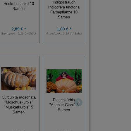
Indigostrauch
Heckenpflanze 10
Indigofera tinctoria
Samen
Färbepflanze 10
Samen
2,89 € *
1,89 € *
Grundpreis:
0,29 € / Stück
Grundpreis:
0,19 € / Stück
Curcubita moschata
Perückenstrauch
Riesenkürbis
"Moschuskürbis"
Cotinus Coggygria
"Atlantic Giant" 5
"Muskatkürbis" 5
Smoketree 10 Samen
Samen
Samen
1,99 € *