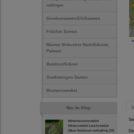
ndünger
Gemüsesamen/Chilisamen
Früchte Samen
Bäume Sträucher Nadelbäume,
Palmen
Bambus/Gräser
Großmengen Samen
Blumenzwiebel
B
Neu im Shop
Si
Winterheckenzwiebel
Winterzwiebel Lauchzwiebel
Di
Allium fistulosum mehrjährig 200