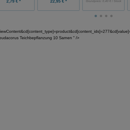
2,79 € *
22,95 € *
Grundpreis:
0,40 € / Stück
iewContent&cd[content_type]=product&cd[content_ids]=277&cd[value]
seudacorus Teichbepflanzung 10 Samen " />