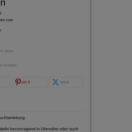
n
9
men.com
*
 € / Stück
cht verfügbar
pin it
tweet
uchtanleitung.
gedeiht hervorragend in Ufernähe oder auch