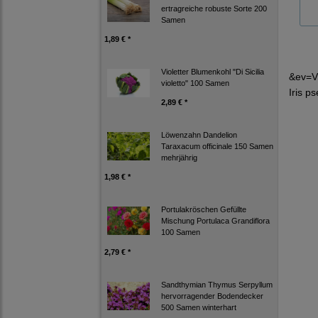
ertragreiche robuste Sorte 200
Samen
1,89 € *
Violetter Blumenkohl "Di Sicilia
&ev=V
violetto" 100 Samen
Iris p
2,89 € *
Löwenzahn Dandelion
Taraxacum officinale 150 Samen
mehrjährig
1,98 € *
Portulakröschen Gefüllte
Mischung Portulaca Grandiflora
100 Samen
2,79 € *
Sandthymian Thymus Serpyllum
hervorragender Bodendecker
500 Samen winterhart