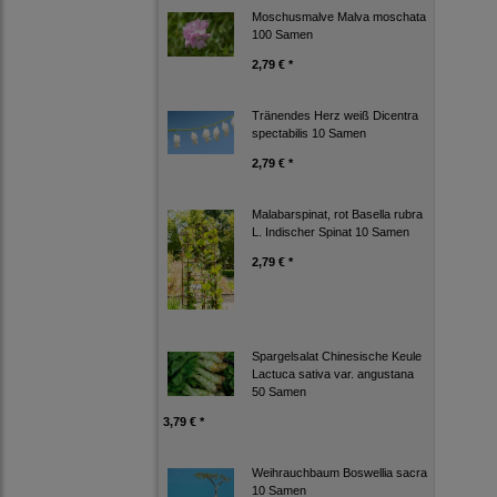
Moschusmalve Malva moschata
100 Samen
2,79 € *
Tränendes Herz weiß Dicentra
spectabilis 10 Samen
2,79 € *
Malabarspinat, rot Basella rubra
L. Indischer Spinat 10 Samen
2,79 € *
Spargelsalat Chinesische Keule
Lactuca sativa var. angustana
50 Samen
3,79 € *
Weihrauchbaum Boswellia sacra
10 Samen