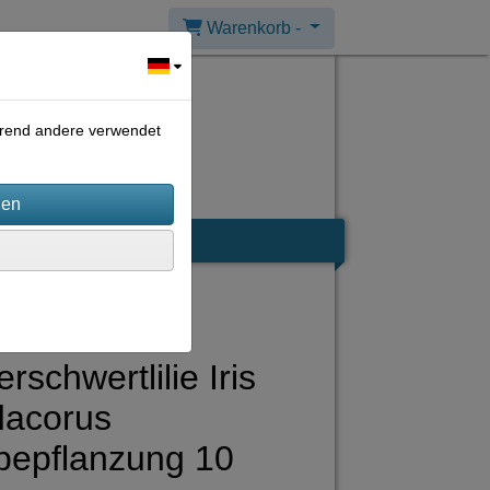
Warenkorb -
ährend andere verwendet
schwertlilie Iris
dacorus
bepflanzung 10