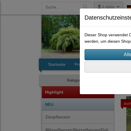
Login
Datenschutzeinst
Dieser Shop verwendet Co
werden, um diesen Shop 
Startseite
Produkte
Kontakt
Zie
Kategorien
Highlight
aus
NEU
Zierpflanzen
Würzpflanzen/Nutzpflanzen/Grü