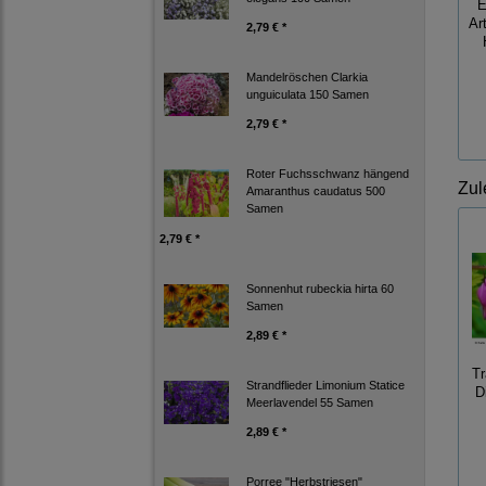
E
Ar
2,79 € *
Mandelröschen Clarkia
unguiculata 150 Samen
2,79 € *
Roter Fuchsschwanz hängend
Zul
Amaranthus caudatus 500
Samen
2,79 € *
Sonnenhut rubeckia hirta 60
Samen
2,89 € *
Tr
Strandflieder Limonium Statice
D
Meerlavendel 55 Samen
2,89 € *
Porree "Herbstriesen"