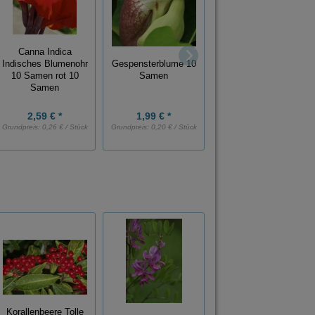
Duftblüte Osmanthus
Canna Indica
fragans 5 Samen
Indisches Blumenohr
Gespensterblume 10
10 Samen rot 10
Samen
Samen
2,59 € *
1,99 € *
2,89 € *
Grundpreis:
0,26 € / Stück
Grundpreis:
0,20 € / Stück
Grundpreis:
0,58 € / Stück
Korallenbeere Tolle