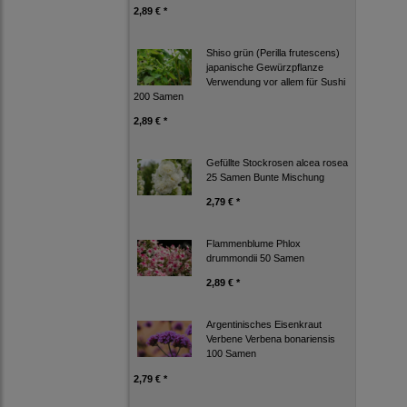
2,89 € *
Shiso grün (Perilla frutescens)
japanische Gewürzpflanze
Verwendung vor allem für Sushi
200 Samen
2,89 € *
Gefüllte Stockrosen alcea rosea
25 Samen Bunte Mischung
2,79 € *
Flammenblume Phlox
drummondii 50 Samen
2,89 € *
Argentinisches Eisenkraut
Verbene Verbena bonariensis
100 Samen
2,79 € *