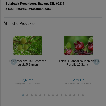
Sulzbach-Rosenberg, Bayern, DE, 92237
e-mail: info@exoticsamen.com
Ähnliche Produkte:
Kalebassenbaum Crescentia
Hibiskus Sabdariffa Teehibiskus
cujeta 5 Samen
Roselle 10 Samen
2,69 € *
2,39 € *
Grundpreis:
0,54 € / Stück
Grundpreis:
0,24 € / Stück