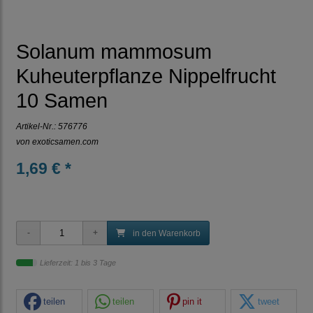
Solanum mammosum
Kuheuterpflanze Nippelfrucht
10 Samen
Artikel-Nr.:
576776
von
exoticsamen.com
1,69 € *
in den Warenkorb
Lieferzeit: 1 bis 3 Tage
teilen
teilen
pin it
tweet