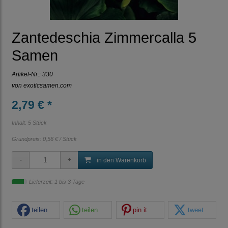
Zantedeschia Zimmercalla 5
Samen
Artikel-Nr.:
330
von
exoticsamen.com
2,79 € *
Inhalt: 5 Stück
Grundpreis:
0,56 € / Stück
in den Warenkorb
Lieferzeit: 1 bis 3 Tage
teilen
teilen
pin it
tweet