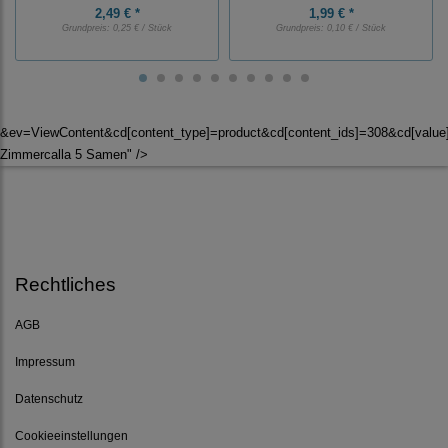
2,49 € *
1,99 € *
Grundpreis:
0,25 € / Stück
Grundpreis:
0,10 € / Stück
&ev=ViewContent&cd[content_type]=product&cd[content_ids]=308&cd[valu
Zimmercalla 5 Samen" />
Rechtliches
AGB
Impressum
Datenschutz
Cookieeinstellungen