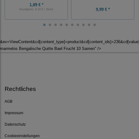
1,89 € *
9,99 € *
Grundpreis:
0,19 € / Stück
&ev=ViewContent&cd[content_type]=product&cd[content_ids]=236&cd[valu
marmelos Bengalische Quitte Bael Frucht 10 Samen" />
Rechtliches
AGB
Impressum
Datenschutz
Cookieeinstellungen