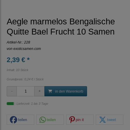
Aegle marmelos Bengalische
Quitte Bael Frucht 10 Samen
Artikel-Nr.:
228
von
exoticsamen.com
2,39 € *
Inhalt: 10 Stück
Grundpreis:
0,24 € / Stück
in den Warenkorb
Lieferzeit: 1 bis 3 Tage
teilen
teilen
pin it
tweet