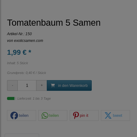
Tomatenbaum 5 Samen
Artikel-Nr.:
150
von
exoticsamen.com
1,99 € *
Inhalt: 5 Stück
Grundpreis:
0,40 € / Stück
in den Warenkorb
Lieferzeit: 1 bis 3 Tage
teilen
teilen
pin it
tweet