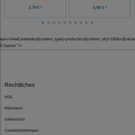
2,79 € *
8,98 € *
&ev=ViewContent&cd[content_type]=product&cd[content_ids]=160&cd[val
5 Samen" />
Rechtliches
AGB
Impressum
Datenschutz
Cookieeinstellungen