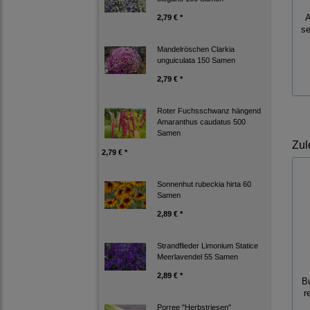
A
2,79 € *
se
Mandelröschen Clarkia
unguiculata 150 Samen
2,79 € *
Roter Fuchsschwanz hängend
Amaranthus caudatus 500
Samen
Zul
2,79 € *
Sonnenhut rubeckia hirta 60
Samen
2,89 € *
Strandflieder Limonium Statice
Meerlavendel 55 Samen
2,89 € *
B
r
Porree "Herbstriesen"