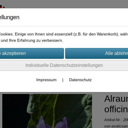
ellungen
okies. Einige von ihnen sind essenziell (z.B. für den Warenkorb), w
und Ihre Erfahrung zu verbessern.
Individuelle Datenschutzeinstellungen
rpflanzen
Impressum
|
Datenschutz
Alrau
offic
Artikel-Nr.:
20
von
exoticsa