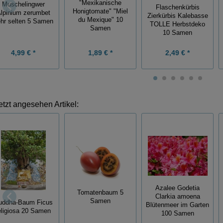
"Mexikanische
Muschelingwer
Flaschenkürbis
Honigtomate" "Miel
lpinium zerumbet
Zierkürbis Kalebasse
du Mexique" 10
hr selten 5 Samen
TOLLE Herbstdeko
Samen
10 Samen
4,99 € *
1,89 € *
2,49 € *
etzt angesehen Artikel:
Azalee Godetia
Tomatenbaum 5
Clarkia amoena
Samen
uddha-Baum Ficus
Blütenmeer im Garten
eligiosa 20 Samen
100 Samen