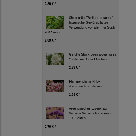
2,89 € *
Shiso grün (Perilla frutescens)
japanische Gewürzpflanze
Verwendung vor allem für Sushi
200 Samen
2,89 € *
Gefüllte Stockrosen alcea rosea
25 Samen Bunte Mischung
2,79 € *
Flammenblume Phlox
drummondii 50 Samen
2,89 € *
Argentinisches Eisenkraut
Verbene Verbena bonariensis
100 Samen
2,79 € *