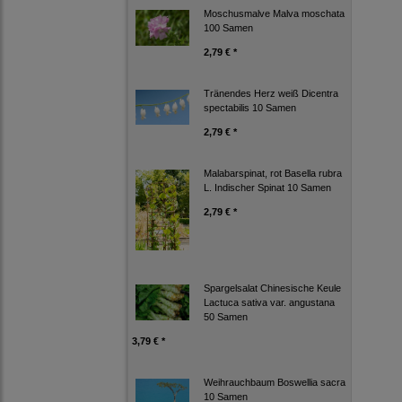
Moschusmalve Malva moschata
100 Samen
2,79 € *
Tränendes Herz weiß Dicentra
spectabilis 10 Samen
2,79 € *
Malabarspinat, rot Basella rubra
L. Indischer Spinat 10 Samen
2,79 € *
Spargelsalat Chinesische Keule
Lactuca sativa var. angustana
50 Samen
3,79 € *
Weihrauchbaum Boswellia sacra
10 Samen