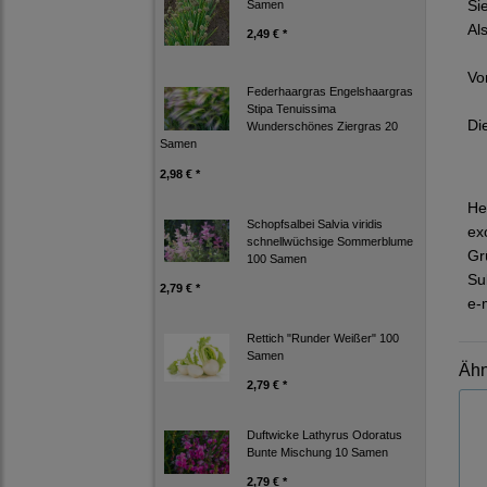
Si
Samen
Al
2,49 € *
Vor
Federhaargras Engelshaargras
Stipa Tenuissima
Di
Wunderschönes Ziergras 20
Samen
2,98 € *
He
Schopfsalbei Salvia viridis
ex
schnellwüchsige Sommerblume
Gr
100 Samen
Su
2,79 € *
e-
Rettich "Runder Weißer" 100
Samen
Ähn
2,79 € *
Duftwicke Lathyrus Odoratus
Bunte Mischung 10 Samen
2,79 € *