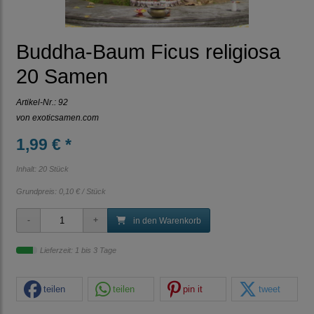
Buddha-Baum Ficus religiosa
20 Samen
Artikel-Nr.:
92
von
exoticsamen.com
1,99 € *
Inhalt: 20 Stück
Grundpreis:
0,10 € / Stück
in den Warenkorb
Lieferzeit: 1 bis 3 Tage
teilen
teilen
pin it
tweet