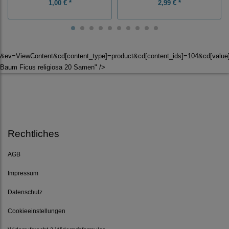
1,00 € *
2,99 € *
&ev=ViewContent&cd[content_type]=product&cd[content_ids]=104&cd[valu
Baum Ficus religiosa 20 Samen" />
Rechtliches
AGB
Impressum
Datenschutz
Cookieeinstellungen