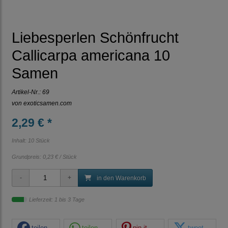
Liebesperlen Schönfrucht
Callicarpa americana 10
Samen
Artikel-Nr.:
69
von
exoticsamen.com
2,29 € *
Inhalt: 10 Stück
Grundpreis:
0,23 € / Stück
in den Warenkorb
Lieferzeit: 1 bis 3 Tage
teilen
teilen
pin it
tweet