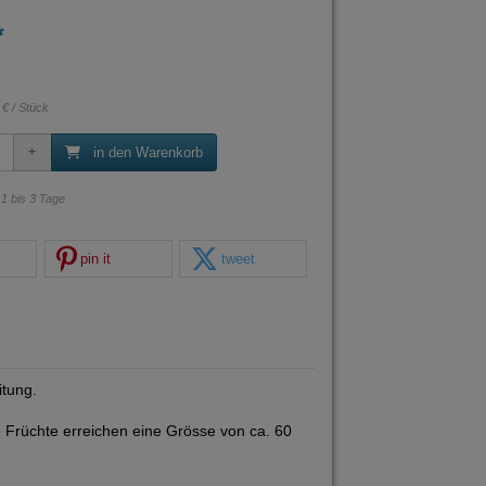
*
 € / Stück
in den Warenkorb
: 1 bis 3 Tage
pin it
tweet
itung.
 Früchte erreichen eine Grösse von ca. 60