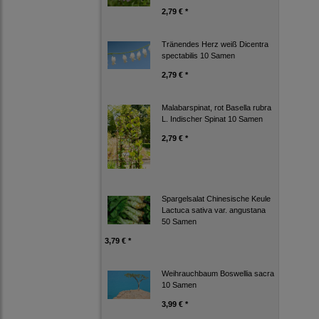
2,79 € *
Tränendes Herz weiß Dicentra
spectabilis 10 Samen
2,79 € *
Malabarspinat, rot Basella rubra
L. Indischer Spinat 10 Samen
2,79 € *
Spargelsalat Chinesische Keule
Lactuca sativa var. angustana
50 Samen
3,79 € *
Weihrauchbaum Boswellia sacra
10 Samen
3,99 € *