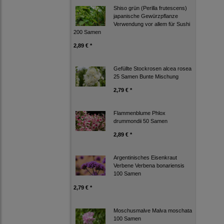
Shiso grün (Perilla frutescens)
japanische Gewürzpflanze
Verwendung vor allem für Sushi
200 Samen
2,89 € *
Gefüllte Stockrosen alcea rosea
25 Samen Bunte Mischung
2,79 € *
Flammenblume Phlox
drummondii 50 Samen
2,89 € *
Argentinisches Eisenkraut
Verbene Verbena bonariensis
100 Samen
2,79 € *
Moschusmalve Malva moschata
100 Samen