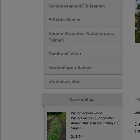
Gemüsesamen/Chilisamen
Früchte Samen
Bäume Sträucher Nadelbäume,
Palmen
Bambus/Gräser
Großmengen Samen
Blumenzwiebel
Neu im Shop
B
Si
Winterheckenzwiebel
Winterzwiebel Lauchzwiebel
Allium fistulosum mehrjährig 200
Di
Samen
cm
2,49 € *