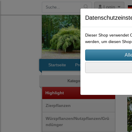
Login
Datenschutzeinst
Dieser Shop verwendet Co
werden, um diesen Shop 
Startseite
Produkte
Kontakt
Frü
Kategorien
Highlight
Zierpflanzen
Würzpflanzen/Nutzpflanzen/Grü
ndünger