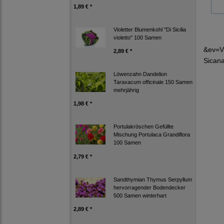
1,89 € *
Violetter Blumenkohl "Di Sicilia
violetto" 100 Samen
&ev=V
2,89 € *
Sicana
Löwenzahn Dandelion
Taraxacum officinale 150 Samen
mehrjährig
1,98 € *
Portulakröschen Gefüllte
Mischung Portulaca Grandiflora
100 Samen
2,79 € *
Sandthymian Thymus Serpyllum
hervorragender Bodendecker
500 Samen winterhart
2,89 € *