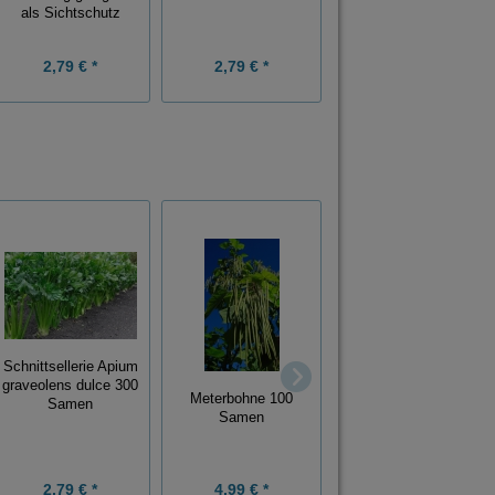
als Sichtschutz
17,98 € *
2,79 € *
2,79 € *
Grundpreis:
44,95 € / Kg
Schnittsellerie Apium
Olivenbaum Olea
graveolens dulce 300
europea 5 Samen
Meterbohne 100
Samen
Samen
2,69 € *
2,79 € *
4,99 € *
Grundpreis:
0,54 € / Stück