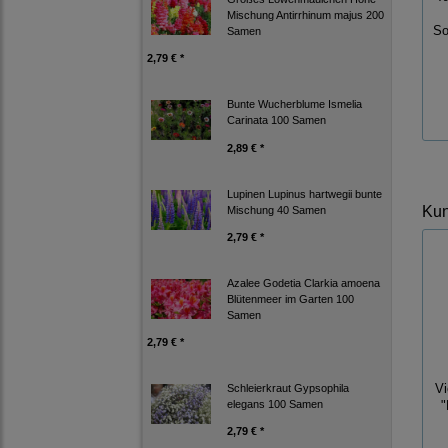
Mischung Antirrhinum majus 200
So
Samen
2,79 € *
Bunte Wucherblume Ismelia
Carinata 100 Samen
2,89 € *
Lupinen Lupinus hartwegii bunte
Kun
Mischung 40 Samen
2,79 € *
Azalee Godetia Clarkia amoena
Blütenmeer im Garten 100
Samen
2,79 € *
Vi
Schleierkraut Gypsophila
elegans 100 Samen
"
2,79 € *