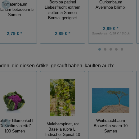
Borojoa patinoi
Gurkenbaum
Tomatenbaum
Liebesfrucht extrem
Averrrhoa bilimbi
lanum betaceum 5
selten 5 Samen
Samen
Bonsai geeignet
2,89 € *
2,79 € *
2,89 € *
Grundpreis:
0,58 € / Stück
den, die diesen Artikel gekauft haben, kauften auch:
oletter Blumenkohl
Weihrauchbaum
Malabarspinat, rot
Di Sicilia violetto"
Boswellia sacra 10
Basella rubra L.
100 Samen
Samen
Indischer Spinat 10