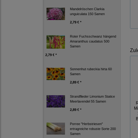
Mandelröschen Clarkia
unguiculata 150 Samen
2,79 € *
Roter Fuchsschwanz hängend
Amaranthus caudatus 500
Samen
Zul
2,79 € *
Sonnenhut rubeckia hirta 60
Samen
2,89 € *
Strandflieder Limonium Statice
Meerlavendel 55 Samen
R
Mi
2,89 € *
B
Porree "Herbstriesen"
ertragreiche robuste Sorte 200
Samen