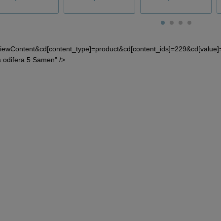
iewContent&cd[content_type]=product&cd[content_ids]=229&cd[valu
 odifera 5 Samen" />