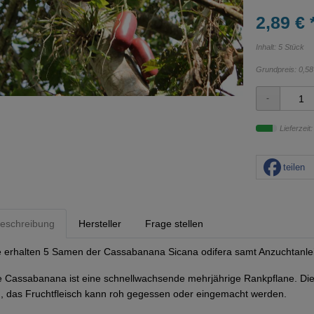
2,89 € 
Inhalt: 5 Stück
Grundpreis:
0,58
Lieferzeit
teilen
eschreibung
Hersteller
Frage stellen
e erhalten 5 Samen der Cassabanana Sicana odifera samt Anzuchtanle
e Cassabanana ist eine schnellwachsende mehrjährige Rankpflane. Die
, das Fruchtfleisch kann roh gegessen oder eingemacht werden.