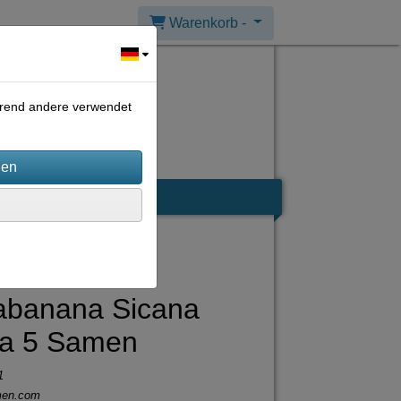
Warenkorb -
ährend andere verwendet
abanana Sicana
ra 5 Samen
1
men.com