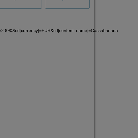
e]=2.890&cd[currency]=EUR&cd[content_name]=Cassabanana