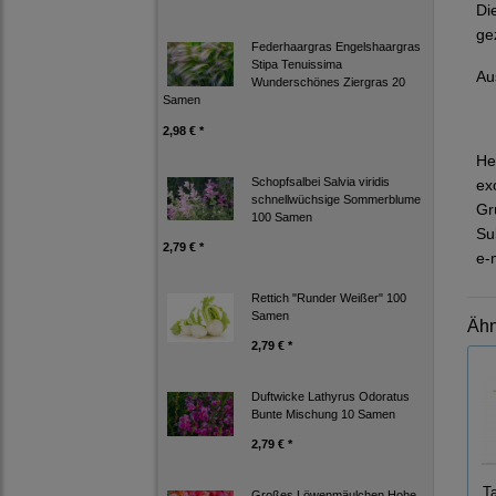
Di
ge
Federhaargras Engelshaargras
Stipa Tenuissima
Au
Wunderschönes Ziergras 20
Samen
2,98 € *
He
Schopfsalbei Salvia viridis
ex
schnellwüchsige Sommerblume
Gr
100 Samen
Su
2,79 € *
e-
Rettich "Runder Weißer" 100
Samen
Ähn
2,79 € *
Duftwicke Lathyrus Odoratus
Bunte Mischung 10 Samen
2,79 € *
Ta
Großes Löwenmäulchen Hohe