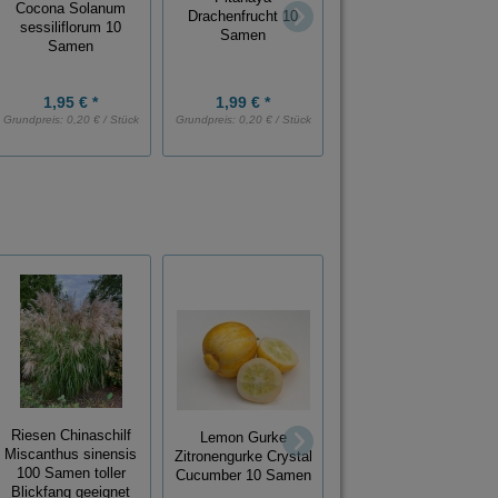
Cocona Solanum
Sternfrucht
Drachenfrucht 10
sessiliflorum 10
Carambola 5 Samen
Samen
Samen
1,95 € *
1,99 € *
3,79 € *
Grundpreis:
0,20 € / Stück
Grundpreis:
0,20 € / Stück
400 Gramm
pflegeleichter
Riesen Chinaschilf
Lemon Gurke
Weißklee Trifolium
Miscanthus sinensis
Zitronengurke Crystal
repens als
100 Samen toller
Cucumber 10 Samen
Rasenersatz
Blickfang geeignet