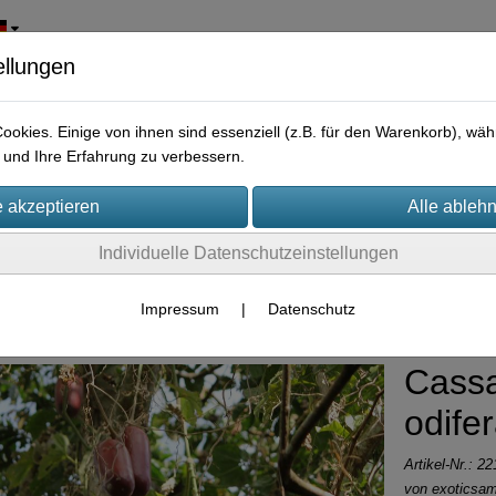
ellungen
okies. Einige von ihnen sind essenziell (z.B. für den Warenkorb), w
und Ihre Erfahrung zu verbessern.
Individuelle Datenschutzeinstellungen
chte Samen
Impressum
|
Datenschutz
Cass
odife
Artikel-Nr.:
22
von
exoticsa