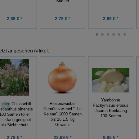
Samen
2,89 € *
2,79 € *
3,99 € *
etzt angesehen Artikel:
Yambohne
Riesenzwiebel
iesen Chinaschilf
Pachyrhizus erosus
Gemüsezwiebel "The
scanthus sinensis
Jicama Benkuang
Kelsae" 1000 Samen
100 Samen toller
100 Samen
bis zu 1,5 Kg
lickfang geeignet
Gewicht
als Sichtschutz
2,79 € *
22,99 € *
9,98 € *