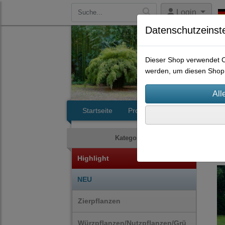
Login
Datenschutzeinst
Dieser Shop verwendet Co
werden, um diesen Shop 
Startseite
Produkte
Kontakt
Bäu
Kategorien
Highlight
NEU
Zierpflanzen
Würzpflanzen/Nutzpflanzen/Grü