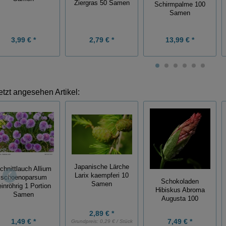
Ziergras 50 Samen
Schirmpalme 100
Samen
3,99 € *
2,79 € *
13,99 € *
etzt angesehen Artikel:
Japanische Lärche
chnittlauch Allium
Larix kaempferi 10
schoenoparsum
Schokoladen
Samen
einröhrig 1 Portion
Hibiskus Abroma
Samen
Augusta 100
2,89 € *
1,49 € *
7,49 € *
Grundpreis:
0,29 € / Stück