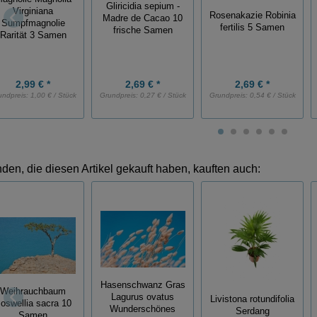
Gliricidia sepium -
Virginiana
Rosenakazie Robinia
Madre de Cacao 10
Sumpfmagnolie
fertilis 5 Samen
frische Samen
Rarität 3 Samen
2,99 € *
2,69 € *
2,69 € *
undpreis:
1,00 € / Stück
Grundpreis:
0,27 € / Stück
Grundpreis:
0,54 € / Stück
den, die diesen Artikel gekauft haben, kauften auch:
Hasenschwanz Gras
Weihrauchbaum
Lagurus ovatus
Livistona rotundifolia
oswellia sacra 10
Wunderschönes
Serdang
Samen