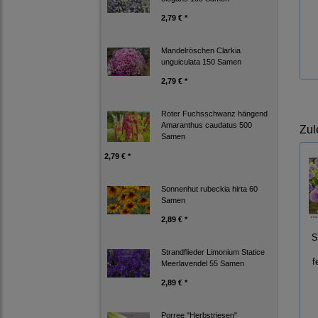
2,79 € *
Mandelröschen Clarkia
unguiculata 150 Samen
2,79 € *
Roter Fuchsschwanz hängend
Amaranthus caudatus 500
Zul
Samen
2,79 € *
Sonnenhut rubeckia hirta 60
Samen
2,89 € *
S
Strandflieder Limonium Statice
f
Meerlavendel 55 Samen
2,89 € *
Porree "Herbstriesen"