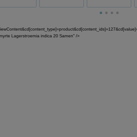
iewContent&cd[content_type]=product&cd[content_ids]=127&cd[value
myrte Lagerstroemia indica 20 Samen" />