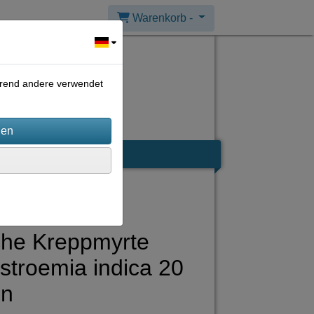
Warenkorb -
ährend andere verwendet
che Kreppmyrte
stroemia indica 20
n