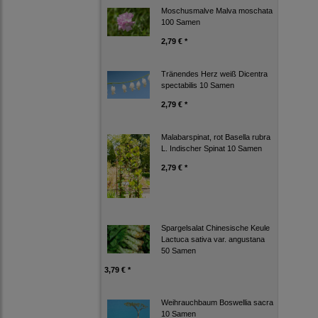
Moschusmalve Malva moschata
100 Samen
2,79 € *
Tränendes Herz weiß Dicentra
spectabilis 10 Samen
2,79 € *
Malabarspinat, rot Basella rubra
L. Indischer Spinat 10 Samen
2,79 € *
Spargelsalat Chinesische Keule
Lactuca sativa var. angustana
50 Samen
3,79 € *
Weihrauchbaum Boswellia sacra
10 Samen