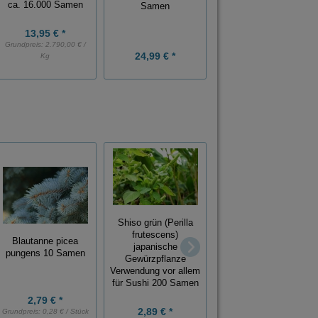
ca. 16.000 Samen
Samen
100 Samen
13,95 € *
Grundpreis:
2.790,00 € /
24,99 € *
12,99 € *
Kg
Shiso grün (Perilla
frutescens)
Lupinen Lupinus
Blautanne picea
japanische
hartwegii bunte
pungens 10 Samen
Gewürzpflanze
Mischung 40 Samen
Verwendung vor allem
für Sushi 200 Samen
2,79 € *
2,89 € *
2,79 € *
Grundpreis:
0,28 € / Stück