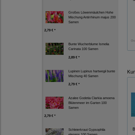
Großes Löwenmäulchen Hohe
Mischung Antirrhinum majus 200
Samen
2,79 € *
Gr
Bunte Wucherblume Ismelia
Carinata 100 Samen
2,89 € *
Lupinen Lupinus hartwegii bunte
Kun
Mischung 40 Samen
2,79 € *
Azalee Godetia Clarkia amoena
Blütenmeer im Garten 100
Samen
2,79 € *
B
Schleierkraut Gypsophila
elegans 100 Samen