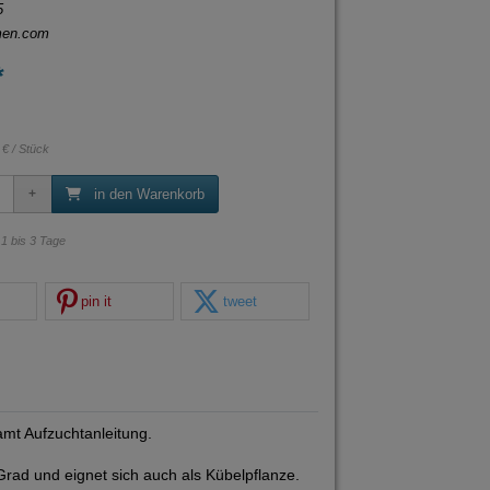
5
men.com
*
 € / Stück
in den Warenkorb
: 1 bis 3 Tage
pin it
tweet
mt Aufzuchtanleitung.
 Grad und eignet sich auch als Kübelpflanze.