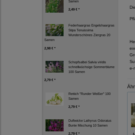
Samen
Di
2,49 € *
Pf
Federhaargras Engelshaargras
Stipa Tenuissima
Wunderschönes Ziergras 20
Samen
He
ex
2,98 € *
Gr
Su
Schopfsalbei Salvia viridis
schnellwüchsige Sommerblume
e-
100 Samen
2,79 € *
Ähn
Rettich "Runder Weißer" 100
Samen
2,79 € *
Duftwicke Lathyrus Odoratus
Bunte Mischung 10 Samen
2,79 € *
M