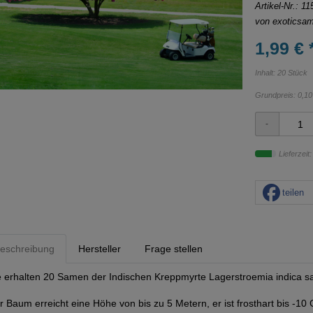
Artikel-Nr.:
11
von
exoticsa
1,99 € 
Inhalt: 20 Stück
Grundpreis:
0,10
Lieferzeit
teilen
eschreibung
Hersteller
Frage stellen
e erhalten 20 Samen der Indischen Kreppmyrte Lagerstroemia indica sa
r Baum erreicht eine Höhe von bis zu 5 Metern, er ist frosthart bis -10