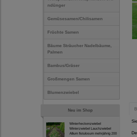
ndünger
Gemüsesamen/Chilisamen
Früchte Samen
Bäume Sträucher Nadelbäume,
Palmen
Bambus/Gräser
Großmengen Samen
Blumenzwiebel
B
Neu im Shop
Si
Winterheckenzwiebel
Winterzwiebel Lauchzwiebel
De
Allium fistulosum mehrjährig 200