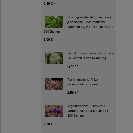
2,89 € *
Shiso grün (Perilla frutescens)
japanische Gewürzpflanze
Verwendung vor allem für Sushi
200 Samen
2,89 € *
Gefüllte Stockrosen alcea rosea
25 Samen Bunte Mischung
2,79 € *
Flammenblume Phlox
drummondii 50 Samen
2,89 € *
Argentinisches Eisenkraut
Verbene Verbena bonariensis
100 Samen
2,79 € *