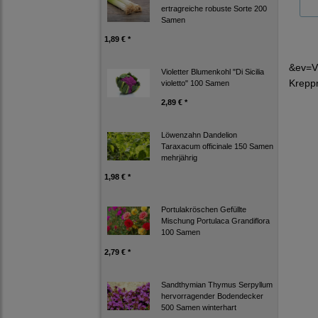
ertragreiche robuste Sorte 200
Samen
1,89 € *
&ev=V
Violetter Blumenkohl "Di Sicilia
Krepp
violetto" 100 Samen
2,89 € *
Löwenzahn Dandelion
Taraxacum officinale 150 Samen
mehrjährig
1,98 € *
Portulakröschen Gefüllte
Mischung Portulaca Grandiflora
100 Samen
2,79 € *
Sandthymian Thymus Serpyllum
hervorragender Bodendecker
500 Samen winterhart