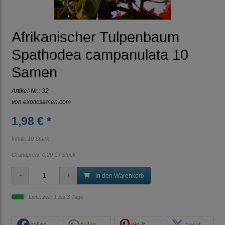
Afrikanischer Tulpenbaum
Spathodea campanulata 10
Samen
Artikel-Nr.:
32
von
exoticsamen.com
1,98 € *
Inhalt: 10 Stück
Grundpreis:
0,20 € / Stück
in den Warenkorb
Lieferzeit: 1 bis 3 Tage
teilen
teilen
pin it
tweet