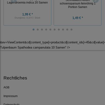
Lagerstroemia indica 20 Samen
schoenoparsum feinröhrig 1
Portion Samen
1,99 € *
1,49 € *
Grundpreis:
0,10 € / Stück
&ev=ViewContent&cd[content_type]=product&cd[content_ids]=45&cd[value]
Tulpenbaum Spathodea campanulata 10 Samen" />
Rechtliches
AGB
Impressum
Datenschutz