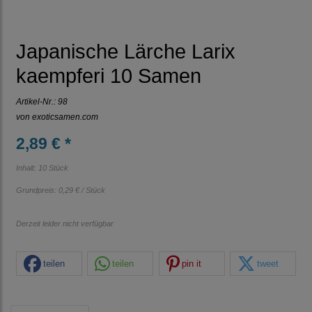
Japanische Lärche Larix
kaempferi 10 Samen
Artikel-Nr.:
98
von
exoticsamen.com
2,89 € *
Inhalt: 10 Stück
Grundpreis:
0,29 € / Stück
Derzeit leider nicht verfügbar
teilen
teilen
pin it
tweet