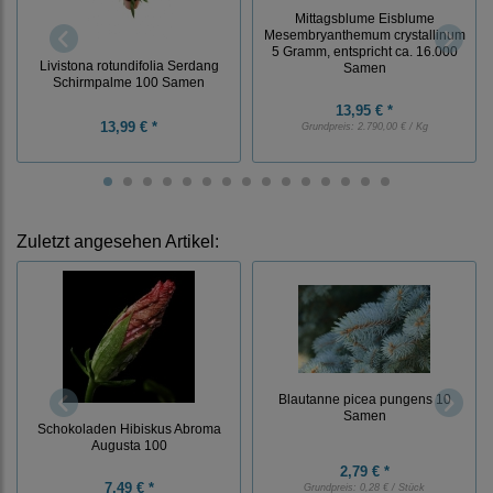
Mittagsblume Eisblume
Mesembryanthemum crystallinum
5 Gramm, entspricht ca. 16.000
Livistona rotundifolia Serdang
Samen
Schirmpalme 100 Samen
13,95 € *
13,99 € *
Grundpreis:
2.790,00 € / Kg
Zuletzt angesehen Artikel:
Blautanne picea pungens 10
Samen
Schokoladen Hibiskus Abroma
Augusta 100
2,79 € *
7,49 € *
Grundpreis:
0,28 € / Stück