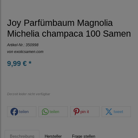
Joy Parfümbaum Magnolia
Michelia champaca 100 Samen
Artikel-Nr.:
350998
von
exoticsamen.com
9,99 € *
Derzeit leider nicht verfügbar
teilen
teilen
pin it
tweet
Beschreibung
Hersteller
Frage stellen