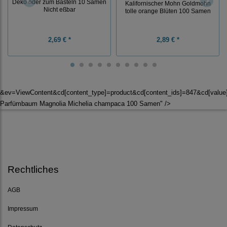
Deko oder zum Basteln 10 Samen
Kalifornischer Mohn Goldmohn
Nicht eßbar
tolle orange Blüten 100 Samen
2,69 € *
2,89 € *
&ev=ViewContent&cd[content_type]=product&cd[content_ids]=847&cd[valu
Parfümbaum Magnolia Michelia champaca 100 Samen" />
Rechtliches
AGB
Impressum