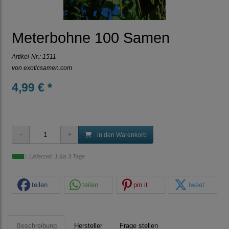
Meterbohne 100 Samen
Artikel-Nr.:
1511
von
exoticsamen.com
4,99 € *
in den Warenkorb
Lieferzeit: 1 bis 3 Tage
teilen
teilen
pin it
tweet
Beschreibung
Hersteller
Frage stellen