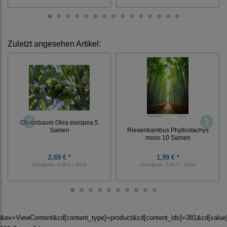
Zuletzt angesehen Artikel:
Olivenbaum Olea europea 5
Samen
Riesenbambus Phyllostachys
moso 10 Samen
2,69 € *
1,99 € *
Grundpreis:
0,54 € / Stück
Grundpreis:
0,20 € / Stück
&ev=ViewContent&cd[content_type]=product&cd[content_ids]=381&cd[valu