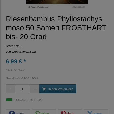
Riesenbambus Phyllostachys
moso 50 Samen FROSTHART
bis- 20 Grad
Artikel-Nr.:
1
von
exoticsamen.com
6,99 € *
Inhalt: 50 Stück
Grundpreis:
0,14 € / Stück
in den Warenkorb
Lieferzeit: 1 bis 3 Tage
teilen
teilen
pin it
tweet