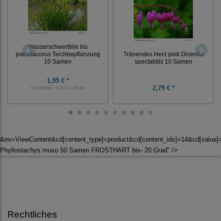
Wasserschwertlilie Iris
Tränendes Herz pink Dicentra
pseudacorus Teichbepflanzung
spectabilis 10 Samen
10 Samen
1,95 € *
2,79 € *
Grundpreis:
0,20 € / Stück
&ev=ViewContent&cd[content_type]=product&cd[content_ids]=14&cd[valu
Phyllostachys moso 50 Samen FROSTHART bis- 20 Grad" />
Rechtliches