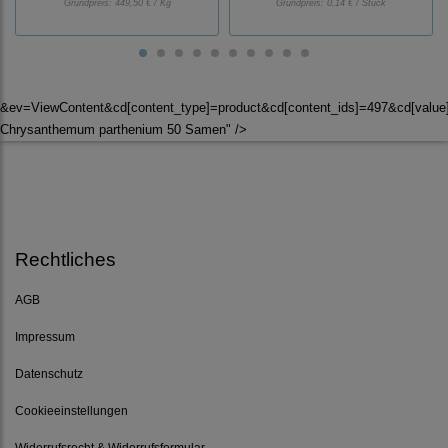
Grundpreis:
449,50 € / Kg
Grundpreis:
0,14 € / Stück
&ev=ViewContent&cd[content_type]=product&cd[content_ids]=497&cd[valu
Chrysanthemum parthenium 50 Samen" />
Rechtliches
AGB
Impressum
Datenschutz
Cookieeinstellungen
Widerrufsrecht & Widerrufsformular