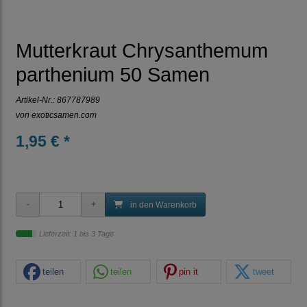
Mutterkraut Chrysanthemum
parthenium 50 Samen
Artikel-Nr.:
867787989
von
exoticsamen.com
1,95 € *
in den Warenkorb
Lieferzeit: 1 bis 3 Tage
teilen
teilen
pin it
tweet