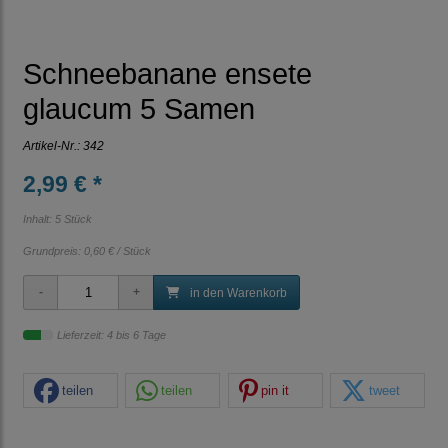
Schneebanane ensete
glaucum 5 Samen
Artikel-Nr.:
342
2,99 € *
Inhalt: 5 Stück
Grundpreis:
0,60 € / Stück
in den Warenkorb
Lieferzeit: 4 bis 6 Tage
teilen
teilen
pin it
tweet