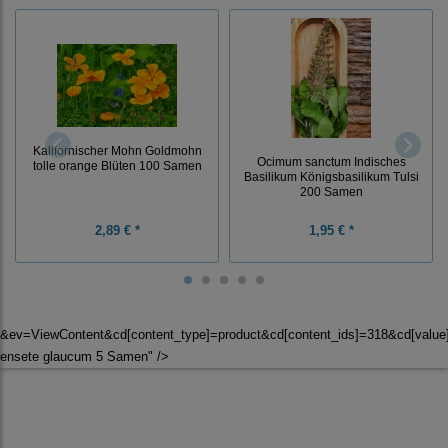
Kalifornischer Mohn Goldmohn
Ocimum sanctum Indisches
tolle orange Blüten 100 Samen
Basilikum Königsbasilikum Tulsi
200 Samen
2,89 € *
1,95 € *
&ev=ViewContent&cd[content_type]=product&cd[content_ids]=318&cd[val
ensete glaucum 5 Samen" />