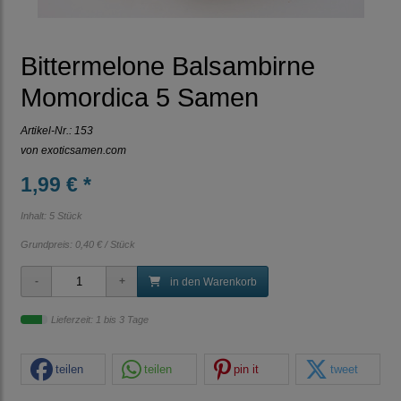
Bittermelone Balsambirne
Momordica 5 Samen
Artikel-Nr.:
153
von
exoticsamen.com
1,99 € *
Inhalt: 5 Stück
Grundpreis:
0,40 € / Stück
in den Warenkorb
Lieferzeit: 1 bis 3 Tage
teilen
teilen
pin it
tweet